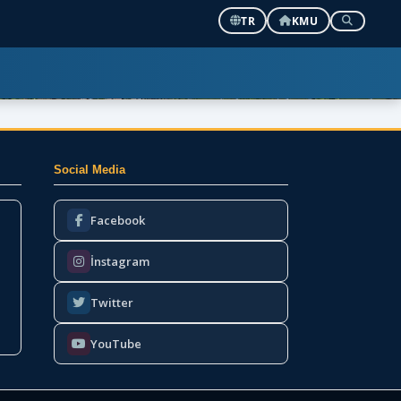
TR
KMU
01
01
⏸
Social Media
Facebook
İnstagram
Twitter
YouTube