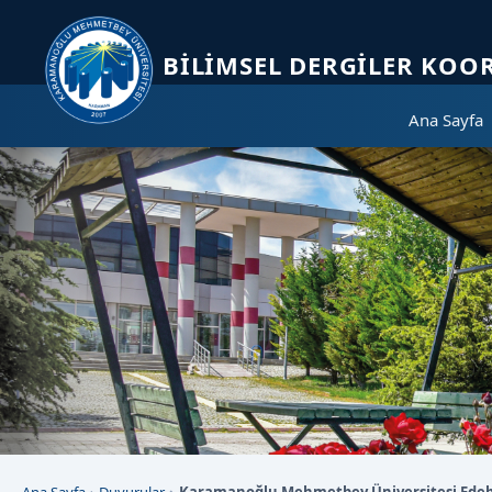
Sayfa kısayolları: Alt+1 Haberler, Alt+2 Etkinlikler, Alt+3 Duyurular b
BILIMSEL DERGILER KO
Ana Sayfa