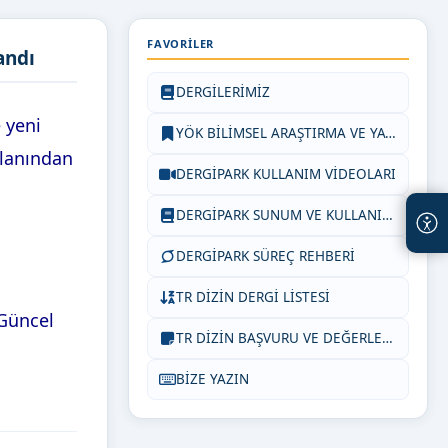
FAVORILER
andı
DERGİLERİMİZ
 yeni
YÖK BİLİMSEL ARAŞTIRMA VE YAYIN ETİĞİ YÖNERGESİ
alanından
DERGİPARK KULLANIM VİDEOLARI
DERGİPARK SUNUM VE KULLANIM DÖKÜMANLARI
DERGİPARK SÜREÇ REHBERİ
TR DİZİN DERGİ LİSTESİ
 Güncel
TR DİZİN BAŞVURU VE DEĞERLENDİRME SÜREÇLERİ
BİZE YAZIN