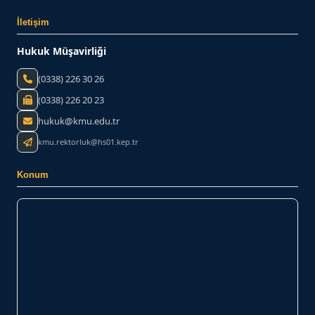
İletişim
Hukuk Müşavirliği
(0338) 226 30 26
(0338) 226 20 23
hukuk@kmu.edu.tr
kmu.rektorluk@hs01.kep.tr
Konum