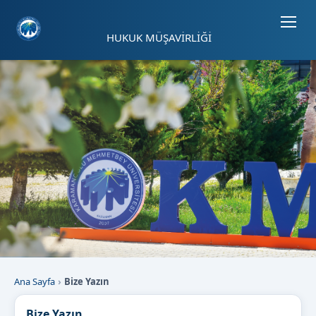
Sayfa kısayolları: Alt+1 Haberler, Alt+2 Etkinlikler, Alt+3 Duyurular b
HUKUK MÜŞAVİRLİĞİ
Ana Sayfa
Bize Yazın
Bize Yazın