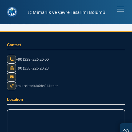
Sayfa kısayolları: Alt+1 Haberler, Alt+2 Etkinlikler, Alt+3 Duyurular b
İç Mimarlık ve Çevre Tasarımı Bölümü
01
01
⏸
- Home
Contact
+90 (338) 226 20 00
+90 (338) 226 20 23
kmu.rektorluk@hs01.kep.tr
Location