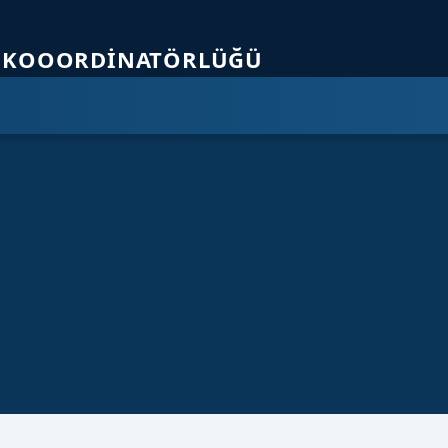
ölümüne geçer.
ĞI KOOORDINATÖRLÜĞÜ