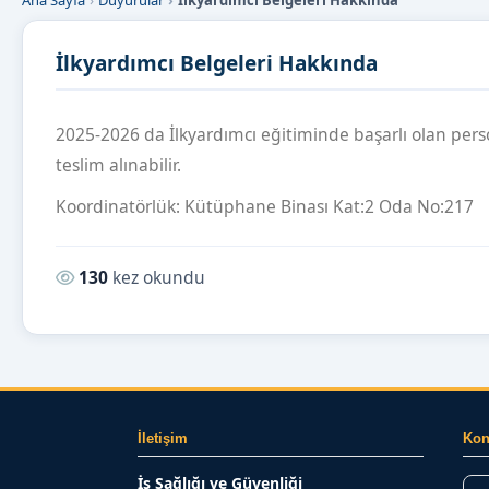
Ana Sayfa
Duyurular
İlkyardımcı Belgeleri Hakkında
İlkyardımcı Belgeleri Hakkında
2025-2026 da İlkyardımcı eğitiminde başarlı olan perso
teslim alınabilir.
Koordinatörlük: Kütüphane Binası Kat:2 Oda No:217
Okunma sayısı:
130
kez okundu
İletişim
Ko
İş Sağlığı ve Güvenliği