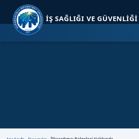
Sayfa kısayolları: Alt+1 Haberler, Alt+2 Etkinlikler, Alt+3 Duyurular b
İŞ SAĞLIĞI VE GÜVENLI