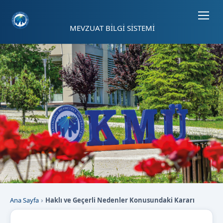
Sayfa kısayolları: Alt+1 Haberler, Alt+2 Etkinlikler, Alt+3 Duyurular b
MEVZUAT BİLGİ SİSTEMİ
Ana Sayfa
Haklı ve Geçerli Nedenler Konusundaki Kararı