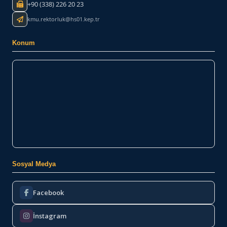
+90 (338) 226 20 23
kmu.rektorluk@hs01.kep.tr
Konum
Sosyal Medya
Facebook
İnstagram