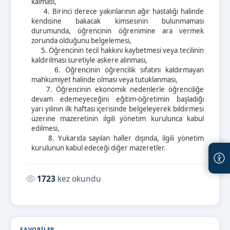
kalması,
4.
Birinci derece yakınlarının ağır hastalığı halinde
kendisine bakacak kimsesinin bulunmaması
durumunda, öğrencinin öğrenimine ara vermek
zorunda olduğunu belgelemesi,
5.
Öğrencinin tecil hakkını kaybetmesi veya tecilinin
kaldırılması suretiyle askere alınması,
6.
Öğrencinin öğrencilik sıfatını kaldırmayan
mahkumiyet halinde olması veya tutuklanması,
7.
Öğrencinin ekonomik nedenlerle öğrenciliğe
devam edemeyeceğini eğitim-öğretimin başladığı
yarı yılının ilk haftası içerisinde belgeleyerek bildirmesi
üzerine mazeretinin ilgili yönetim kurulunca kabul
edilmesi,
8.
Yukarıda sayılan haller dışında, ilgili yönetim
kurulunun kabul edeceği diğer mazeretler.
Okunma sayısı:
1723
kez okundu
FAVORILER