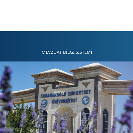
Sayfa kısayolları: Alt+1 Haberler, Alt+2 Etkinlikler, Alt+3 Duyurular b
MEVZUAT BİLGİ SİSTEMİ