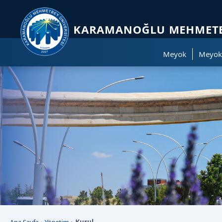
Sayfa kısayolları: Alt+1 Haberler, Alt+2 Etkinlikler, Alt+3 Duyurular b
KARAMANOĞLU MEHMETBE
Meyok
Meyok 