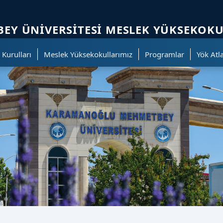
ölümüne geçer.
Y ÜNIVERSITESI MESLEK YÜKSEKOK
Kurulları
Meslek Yüksekokullarımız
Programlar
Yök Atl