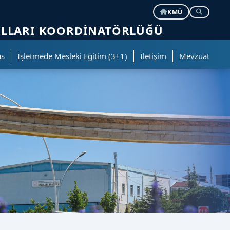
KMÜ
ULLARI KOORDINATÖRLÜĞÜ
as
İşletmede Mesleki Eğitim (3+1)
İletişim
Mevzuat