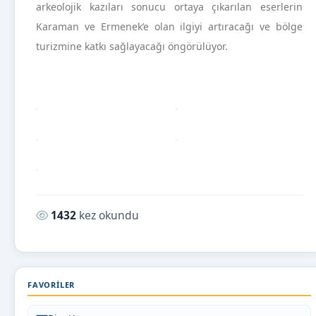
arkeolojik kazıları sonucu ortaya çıkarılan eserlerin
Karaman ve Ermenek’e olan ilgiyi artıracağı ve bölge
turizmine katkı sağlayacağı öngörülüyor.
Okunma sayısı:
1432
kez okundu
FAVORILER