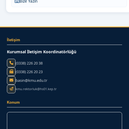
Bize Yazın
İletişim
Kurumsal İletişim Koordinatörlüğü
(0338) 226 20 38
(0338) 226 20 23
basin@kmu.edu.tr
kmu.rektorluk@hs01.kep.tr
Konum