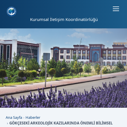
Sayfa kısayolları: Alt+1 Haberler, Alt+2 Etkinlikler, Alt+3 Duyurular b
Kurumsal İletişim Koordinatörlüğü
Ana Sayfa
Haberler
GÖKÇESEKİ ARKEOLOJİK KAZILARINDA ÖNEMLİ BİLİMSEL