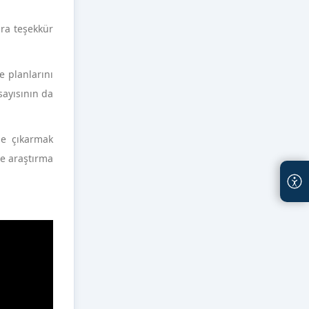
ara teşekkür
e planlarını
sayısının da
ne çıkarmak
ve araştırma