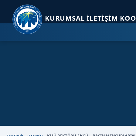
Sayfa kısayolları: Alt+1 Haberler, Alt+2 Etkinlikler, Alt+3 Duyurular b
KURUMSAL İLETIŞIM KO