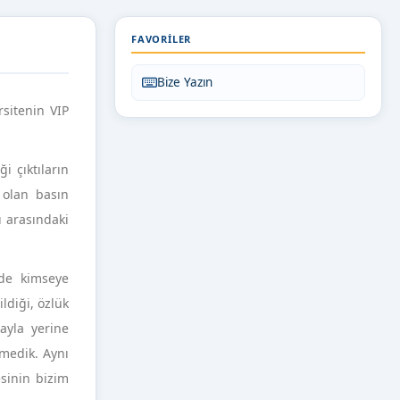
FAVORILER
Bize Yazın
sitenin VIP
i çıktıların
 olan basın
ı arasındaki
ede kimseye
ldiği, özlük
nayla yerine
medik. Aynı
sinin bizim