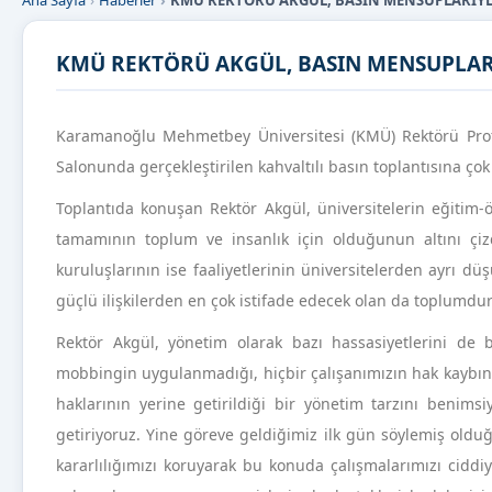
Ana Sayfa
Haberler
KMÜ REKTÖRÜ AKGÜL, BASIN MENSUPLARIYLA
KMÜ REKTÖRÜ AKGÜL, BASIN MENSUPLARI
Karamanoğlu Mehmetbey Üniversitesi (KMÜ) Rektörü Prof.
Salonunda gerçekleştirilen kahvaltılı basın toplantısına çok 
Toplantıda konuşan Rektör Akgül, üniversitelerin eğitim-ö
tamamının toplum ve insanlık için olduğunun altını çi
kuruluşlarının ise faaliyetlerinin üniversitelerden ayrı d
güçlü ilişkilerden en çok istifade edecek olan da toplumdur
Rektör Akgül, yönetim olarak bazı hassasiyetlerini de b
mobbingin uygulanmadığı, hiçbir çalışanımızın hak kaybına 
haklarının yerine getirildiği bir yönetim tarzını benims
getiriyoruz. Yine göreve geldiğimiz ilk gün söylemiş ol
kararlılığımızı koruyarak bu konuda çalışmalarımızı cidd