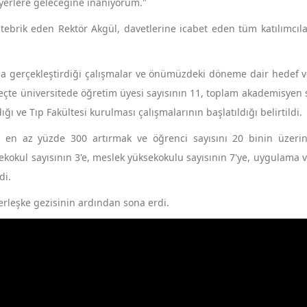
i yerlere geleceğine inanıyorum."
tebrik eden Rektör Akgül, davetlerine icabet eden tüm katılımcıl
na gerçekleştirdiği çalışmalar ve önümüzdeki döneme dair hedef v
çte üniversitede öğretim üyesi sayısının 11, toplam akademisyen 
ğı ve Tıp Fakültesi kurulması çalışmalarının başlatıldığı belirtildi.
 en az yüzde 300 artırmak ve öğrenci sayısını 20 binin üzeri
ksekokul sayısının 3'e, meslek yüksekokulu sayısının 7'ye, uygulama 
di.
erleşke gezisinin ardından sona erdi.