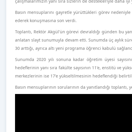
çalışmalarımızın yanı sıra sizlerin de destekleriyle daha iy
Basın mensuplarını gayretle yürüttükleri görev nedeniyle 
ederek konuşmasına son verdi.
Toplantı, Rektör Akgül'ün görevi devraldığı günden bu ya
anlatan slayt sunumuyla devam etti. Sunumda üç aylık süre
30 arttığı, ayrıca altı yeni programa öğrenci kabulü sağlandı
Sunumda 2020 yılı sonuna kadar öğretim üyesi sayısını
hedeflerinin yanı sıra fakülte sayısının 11'e, enstitü ve yü
merkezlerinin ise 17'e yükseltilmesinin hedeflendiği belirtil
Basın mensuplarının sorularının da yanıtlandığı toplantı, y