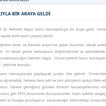
 BİR ARAYA GELDİ
YLA BİR ARAYA GELDİ
 Dr. Mehmet Akgül, basın mensuplarıyla bir araya geldi. Üniver
sayıda yerel basın çalışanı katıldı.
ğretim veren ve bilimsel araştırma yapan kurumlar olarak ürettiğ
zdi. En temel görevi kamuoyunu bilgilendirmek ve aydınlatmak
üşünülemeyeceğini belirten Akgül, "Üniversitelerle basın kuruluşlar
." şeklinde konuştu.
asın mensuplarıyla paylaşarak şunları dile getirdi: "Üniversit
uğramadığı, herkese karşı adil ve tüm görüşlerin açıkça ifade edi
iyoruz. Göreve geldiğimiz günden itibaren hassasiyetlerimizi iti
duğumuz gibi FETÖ konusunda duruşumuzdan hiçbir şekilde vazgeç
iyetle ve itinayla yürütüyoruz. Karamanoğlu Mehmetbey Üniversite