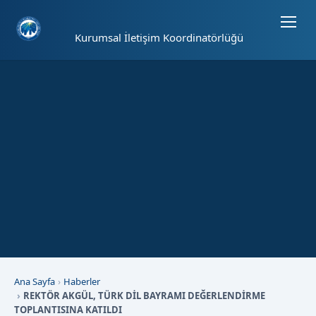
Sayfa kısayolları: Alt+1 Haberler, Alt+2 Etkinlikler, Alt+3 Duyurular b
Kurumsal İletişim Koordinatörlüğü
Ana Sayfa
Haberler
REKTÖR AKGÜL, TÜRK DİL BAYRAMI DEĞERLENDİRME
TOPLANTISINA KATILDI