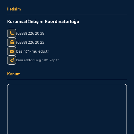
İletişim
Kurumsal İletişim Koordinatörlüğü
(0338) 226 20 38
(0338) 226 20 23
basin@kmu.edu.tr
kmu.rektorluk@hs01.kep.tr
Konum