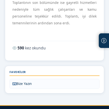
Toplantının son bölümünde ise gayretli hizmetleri
nedeniyle tüm sağlık çalışanları ve kamu
personeline teşekkür edildi. Toplantı, iyi dilek
temennilerinin ardından sona erdi.
Okunma sayısı:
590
kez okundu
FAVORILER
Bize Yazın