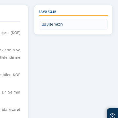
FAVORILER
Bize Yazın
ojesi (KOP)
klarının ve
etkilendirme
eyebilen KOP
 Dr. Selmin
ında ziyaret