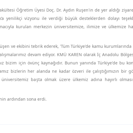
akültesi Öğretim Üyesi Doç. Dr. Aydın Ruşen'in de yer aldığı ziyare
 yenilikçi vizyonu ile verdiği büyük desteklerden dolayı teşek
 amacıyla kurulan merkezin üniversitemize, ilimize ve ülkemize ha
şen ve ekibini tebrik ederek, 'Tüm Türkiye'de kamu kurumlarında 
k çalışmalarımız devam ediyor. KMÜ KAREN olarak İç Anadolu Bölge
mız bizim için övünç kaynağıdır. Bunun yanında Türkiye'de bu ko
mız bizlerin her alanda ne kadar özveri ile çalıştığımızın bir gö
le üniversitemiz başta olmak üzere ülkemiz adına hayırlı olmas
inin ardından sona erdi.