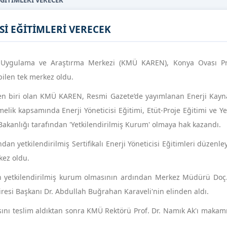
EĞİTİMLERİ VERECEK
Sİ EĞİTİMLERİ VERECEK
i Uygulama ve Araştırma Merkezi (KMÜ KAREN), Konya Ovası Pr
ebilen tek merkez oldu.
den biri olan KMÜ KAREN, Resmi Gazete’de yayımlanan Enerji Kayna
melik kapsamında Enerji Yöneticisi Eğitimi, Etüt-Proje Eğitimi ve Y
 Bakanlığı tarafından 'Yetkilendirilmiş Kurum' olmaya hak kazandı.
dan yetkilendirilmiş Sertifikalı Enerji Yöneticisi Eğitimleri düzenl
kez oldu.
n yetkilendirilmiş kurum olmasının ardından Merkez Müdürü Doç.
Dairesi Başkanı Dr. Abdullah Buğrahan Karaveli'nin elinden aldı.
sını teslim aldıktan sonra KMÜ Rektörü Prof. Dr. Namık Ak'ı makam