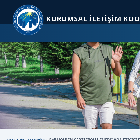
Sayfa kısayolları: Alt+1 Haberler, Alt+2 Etkinlikler, Alt+3 Duyurular b
KURUMSAL İLETIŞIM KO