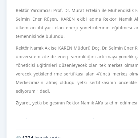
Rektör Yardımcısı Prof. Dr. Murat Ertekin ile Mühendislik F
Selmin Ener Rüşen, KAREN ekibi adına Rektör Namık Ak’a
ülkemizin ihtiyacı olan enerji yöneticilerinin eğitilmesi
temennisinde bulundu.
Rektör Namık Ak ise KAREN Müdürü Doç. Dr. Selmin Ener Rü
üniversitemizde de enerji verimliliğini artırmaya yöneli
Yöneticisi Eğitimleri düzenleyecek olan tek merkez olma
verecek yetkilendirme sertifikası alan 4'üncü merkez olma
Merkezimizin almış olduğu yetki sertifikasının öncelik
ediyorum." dedi.
Ziyaret, yetki belgesinin Rektör Namık Ak'a takdim edilmes
Okunma sayısı: