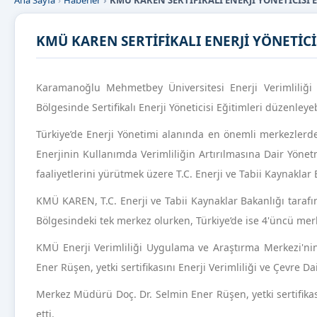
Ana Sayfa
Haberler
KMÜ KAREN SERTİFİKALI ENERJİ YÖNETİCİSİ 
KMÜ KAREN SERTİFİKALI ENERJİ YÖNETİCİ
Karamanoğlu Mehmetbey Üniversitesi Enerji Verimliliğ
Bölgesinde Sertifikalı Enerji Yöneticisi Eğitimleri düzenley
Türkiye’de Enerji Yönetimi alanında en önemli merkezler
Enerjinin Kullanımda Verimliliğin Artırılmasına Dair Yönet
faaliyetlerini yürütmek üzere T.C. Enerji ve Tabii Kaynaklar
KMÜ KAREN, T.C. Enerji ve Tabii Kaynaklar Bakanlığı tarafın
Bölgesindeki tek merkez olurken, Türkiye’de ise 4'üncü mer
KMÜ Enerji Verimliliği Uygulama ve Araştırma Merkezi'ni
Ener Rüşen, yetki sertifikasını Enerji Verimliliği ve Çevre 
Merkez Müdürü Doç. Dr. Selmin Ener Rüşen, yetki sertifika
etti.