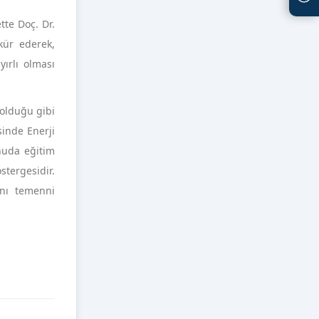
tte Doç. Dr.
kür ederek,
yırlı olması
olduğu gibi
sinde Enerji
nuda eğitim
stergesidir.
ını temenni