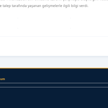
 talep tarafında yaşanan gelişmelerle ilgili bilgi verdi.
num