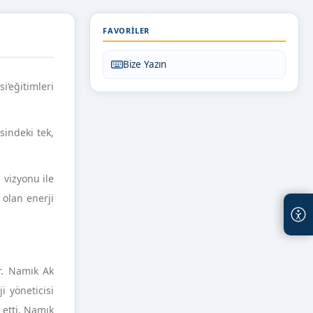
FAVORILER
Bize Yazın
’eğitimleri
sindeki tek,
 vizyonu ile
 olan enerji
r. Namık Ak
i yöneticisi
 etti. Namık