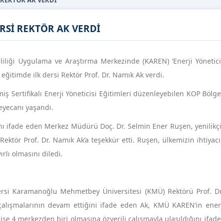
İ REKTÖR AK VERDİ
ERSİ REKTÖR AK VERDİ
liği Uygulama ve Araştırma Merkezinde (KAREN) ‘Enerji Yöneticisi
 eğitimde ilk dersi Rektör Prof. Dr. Namık Ak verdi.
miş Sertifikalı Enerji Yöneticisi Eğitimleri düzenleyebilen KOP Bölge
eyecanı yaşandı.
ı ifade eden Merkez Müdürü Doç. Dr. Selmin Ener Ruşen, yenilikçi
ektör Prof. Dr. Namık Ak’a teşekkür etti. Ruşen, ülkemizin ihtiyacı
rlı olmasını diledi.
dersi Karamanoğlu Mehmetbey Üniversitesi (KMÜ) Rektörü Prof. D
k çalışmalarının devam ettiğini ifade eden Ak, KMÜ KAREN’in enerj
ise 4 merkezden biri olmasına özverili çalışmayla ulaşıldığını ifade