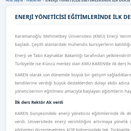
Ana Sayfa
Haberler
ENERJİ YÖNETİCİSİ EĞİTİMLERİNDE İLK DERS
ENERJİ YÖNETİCİSİ EĞİTİMLERİNDE İLK D
Karamanoğlu Mehmetbey Üniversitesi (KMÜ) Enerji Verimli
başladı. Çeşitli alanlardaki mühendis kursiyerlerin katıldığı
Enerji ve Tabii Kaynaklar Bakanlığı tarafından yetkilendiril
Türkiye’de ise 4'üncü merkez olan KMÜ KAREN’de ilk ders h
KAREN olarak son dönemde büyük bir gelişim sağladıkların
kendilerine verdiği büyük desteklerden dolayı ekibi adına R
yöneticilerinin eğitilmesi amacıyla başlayan eğitimlerin hayı
İlk ders Rektör Ak verdi
KAREN bünyesindeki enerji yöneticisi eğitimlerinde ilk 
verdi. Üniversitede enerji verimliliğini artırmaya yöneli
eğitimleri düzenleyebilen KOP bölgesindeki tek, Türkiye’de 