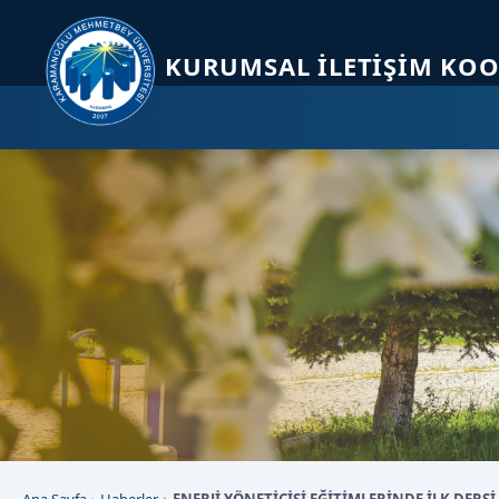
Sayfa kısayolları: Alt+1 Haberler, Alt+2 Etkinlikler, Alt+3 Duyurular b
KURUMSAL İLETIŞIM KO