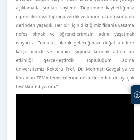
açıklamada şunları söyledi: “Depremde kaybettiğimiz
öğrencilerimizi toprağa verdik ve bunun üzüntüsünü en
derinden yaşadık. Her biri için diktiğimiz fidanla yaşama
nefes olmak ve öğrencilerimizin adını yaşatmak
istiyoruz. Topluluk olarak geleceğimizi doğal afetlere
karşı bilinçli ve bilimin ışığında kurmak adına bu
etkinliği gerçekleştirdik. Topluluğum adına
üniversitemiz Rektörü Prof. Dr. Mehmet Gavgalı’ya ve
Karaman TEMA temsilcilerine desteklerinden dolayı çok
teşekkür ediyorum.”