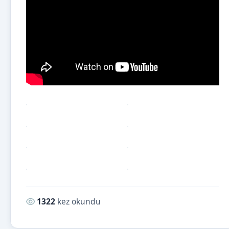
Okunma sayısı:
1322
kez okundu