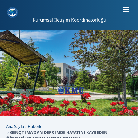
Sayfa kısayolları: Alt+1 Haberler, Alt+2 Etkinlikler, Alt+3 Duyurular b
Kurumsal İletişim Koordinatörlüğü
Ana Sayfa
Haberler
GENÇ TEMA’DAN DEPREMDE HAYATINI KAYBEDEN