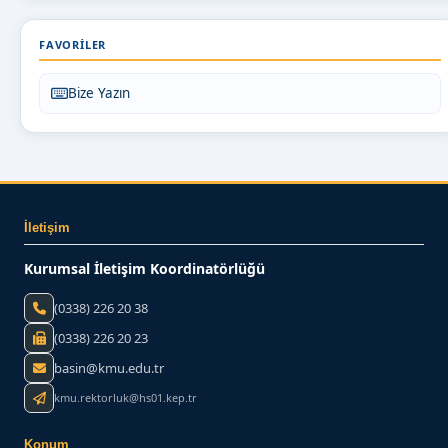
FAVORILER
Bize Yazın
İletişim
Kurumsal İletişim Koordinatörlüğü
(0338) 226 20 38
(0338) 226 20 23
basin@kmu.edu.tr
kmu.rektorluk@hs01.kep.tr
Konum