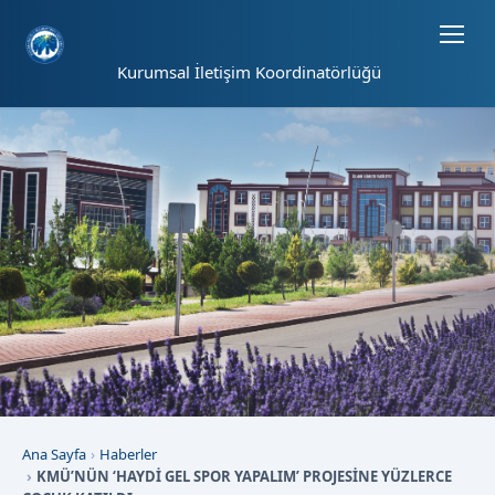
Sayfa kısayolları: Alt+1 Haberler, Alt+2 Etkinlikler, Alt+3 Duyurular b
Kurumsal İletişim Koordinatörlüğü
Ana Sayfa
Haberler
KMÜ’NÜN ‘HAYDİ GEL SPOR YAPALIM’ PROJESİNE YÜZLERCE