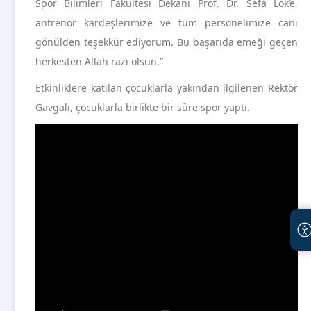
Spor Bilimleri Fakültesi Dekanı Prof. Dr. Sefa Lök’e,
antrenör kardeşlerimize ve tüm personelimize canı
gönülden teşekkür ediyorum. Bu başarıda emeği geçen
herkesten Allah razı olsun.”
Etkinliklere katılan çocuklarla yakından ilgilenen Rektör
Gavgalı, çocuklarla birlikte bir süre spor yaptı.