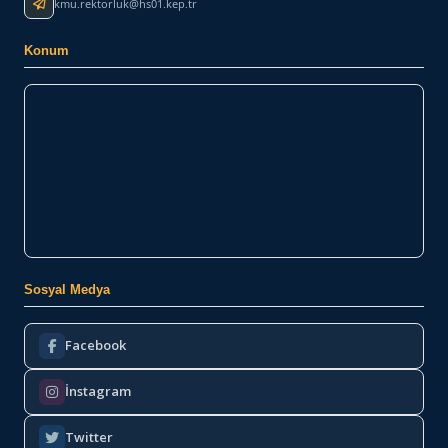
kmu.rektorluk@hs01.kep.tr
Konum
Sosyal Medya
Facebook
İnstagram
Twitter