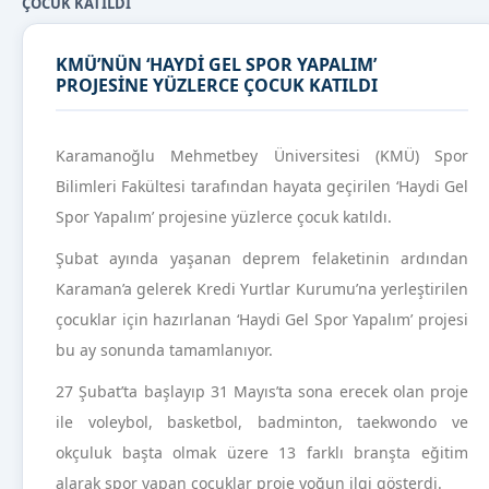
ÇOCUK KATILDI
KMÜ’NÜN ‘HAYDİ GEL SPOR YAPALIM’
PROJESİNE YÜZLERCE ÇOCUK KATILDI
Karamanoğlu Mehmetbey Üniversitesi (KMÜ) Spor
Bilimleri Fakültesi tarafından hayata geçirilen ‘Haydi Gel
Spor Yapalım’ projesine yüzlerce çocuk katıldı.
Şubat ayında yaşanan deprem felaketinin ardından
Karaman’a gelerek Kredi Yurtlar Kurumu’na yerleştirilen
çocuklar için hazırlanan ‘Haydi Gel Spor Yapalım’ projesi
bu ay sonunda tamamlanıyor.
27 Şubat’ta başlayıp 31 Mayıs’ta sona erecek olan proje
ile voleybol, basketbol, badminton, taekwondo ve
okçuluk başta olmak üzere 13 farklı branşta eğitim
alarak spor yapan çocuklar proje yoğun ilgi gösterdi.