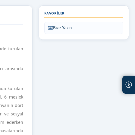
FAVORILER
Bize Yazın
ünde kurulan
ri arasında
ında kurulan
l, 6 meslek
ünyanın dört
r ve sosyal
vam ederken
 masalarında