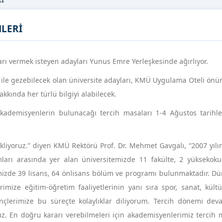
Rİ
LERİ
 vermek isteyen adayları Yunus Emre Yerleşkesinde ağırlıyor.
ri ile gezebilecek olan üniversite adayları, KMÜ Uygulama Oteli ön
kında her türlü bilgiyi alabilecek.
akademisyenlerin bulunacağı tercih masaları 1-4 Ağustos tarihle
kliyoruz.” diyen KMÜ Rektörü Prof. Dr. Mehmet Gavgalı, “2007 yıl
arı arasında yer alan üniversitemizde 11 fakülte, 2 yüksekoku
emizde 39 lisans, 64 önlisans bölüm ve programı bulunmaktadır. D
mize eğitim-öğretim faaliyetlerinin yanı sıra spor, sanat, kültü
ençlerimize bu süreçte kolaylıklar diliyorum. Tercih dönemi de
ruz. En doğru kararı verebilmeleri için akademisyenlerimiz tercih