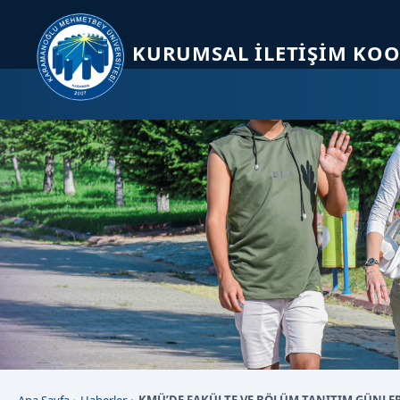
Sayfa kısayolları: Alt+1 Haberler, Alt+2 Etkinlikler, Alt+3 Duyurular b
KURUMSAL İLETIŞIM KO