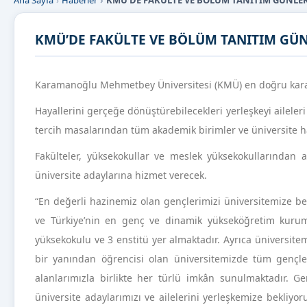
Ana Sayfa
Haberler
KMÜ’DE FAKÜLTE VE BÖLÜM TANITIM GÜNLE
KMÜ’DE FAKÜLTE VE BÖLÜM TANITIM GÜN
Karamanoğlu Mehmetbey Üniversitesi (KMÜ) en doğru kararı
Hayallerini gerçeğe dönüştürebilecekleri yerleşkeyi ailele
tercih masalarından tüm akademik birimler ve üniversite hak
Fakülteler, yüksekokullar ve meslek yüksekokullarından 
üniversite adaylarına hizmet verecek.
“En değerli hazinemiz olan gençlerimizi üniversitemize be
ve Türkiye’nin en genç ve dinamik yükseköğretim kuruml
yüksekokulu ve 3 enstitü yer almaktadır. Ayrıca üniversit
bir yanından öğrencisi olan üniversitemizde tüm gençleri
alanlarımızla birlikte her türlü imkân sunulmaktadır. G
üniversite adaylarımızı ve ailelerini yerleşkemize bekliyo