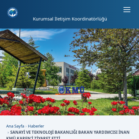
Sayfa kısayolları: Alt+1 Haberler, Alt+2 Etkinlikler, Alt+3 Duyurular b
Kurumsal İletişim Koordinatörlüğü
Ana Sayfa
Haberler
SANAYİ VE TEKNOLOJİ BAKANLIĞI BAKAN YARDIMCISI İNAN
KMÜ KAREN’İ ZİYARET ETTİ