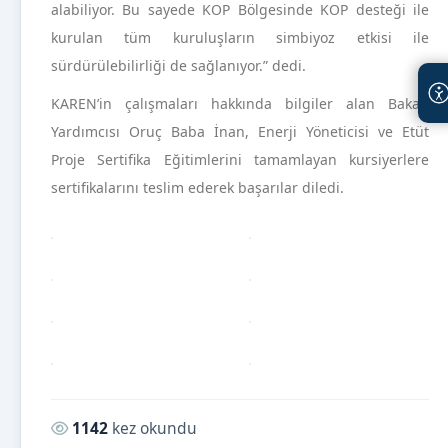
alabiliyor. Bu sayede KOP Bölgesinde KOP desteği ile
kurulan tüm kuruluşların simbiyoz etkisi ile
sürdürülebilirliği de sağlanıyor.” dedi.
KAREN’in çalışmaları hakkında bilgiler alan Bakan
Yardımcısı Oruç Baba İnan, Enerji Yöneticisi ve Etüt
Proje Sertifika Eğitimlerini tamamlayan kursiyerlere
sertifikalarını teslim ederek başarılar diledi.
Okunma sayısı:
1142
kez okundu