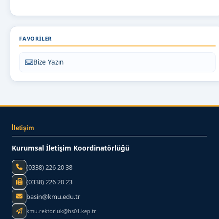
FAVORILER
Bize Yazın
İletişim
Kurumsal İletişim Koordinatörlüğü
(0338) 226 20 38
(0338) 226 20 23
basin@kmu.edu.tr
kmu.rektorluk@hs01.kep.tr