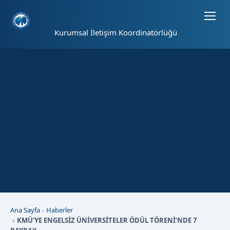
Sayfa kısayolları: Alt+1 Haberler, Alt+2 Etkinlikler, Alt+3 Duyurular b
Kurumsal İletişim Koordinatörlüğü
Ana Sayfa
Haberler
KMÜ’YE ENGELSİZ ÜNİVERSİTELER ÖDÜL TÖRENİ’NDE 7