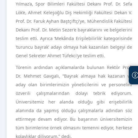
Yılmaz’a, Spor Bilimleri Fakültesi Dekanı Prof. Dr. Sefa
Lök’e, Ahmet Keleşoğlu Diş Hekimliği Fakültesi Dekan V.
Prof. Dr. Faruk Ayhan Baştçiftçi’ye, Mühendislik Fakültesi
Dekanı Prof. Dr. Metin Sezer‘e bayraklarını ve belgelerini
teslim etti. Ayrıca ‘Mekânda Erişilebilirlik’ kategorisinde
‘turuncu bayrak’ adayı olmaya hak kazanılan belgeyi de
Genel Sekreter Ahmet Tüfekci’ye teslim etti.
Törenin ardından açıklamalarda bulunan Rektör Prof.
Dr. Mehmet Gavgalı, “Bayrak almaya hak kazanan ve
aday olan birimlerimizin yöneticilerini ve personelini
özverili çalışmalarından dolayı tebrik ediyorum.
Üniversitemiz her alanda olduğu gibi erişebilirlik
alanında da yapmış olduğu çalışmalarla adından söz
ettirmeye devam ediyor. Bu başarının üniversitemizin
tüm birimlerine örnek olmasını temenni ediyor, herkese
kolaylıklar diliyorum.” dedi.