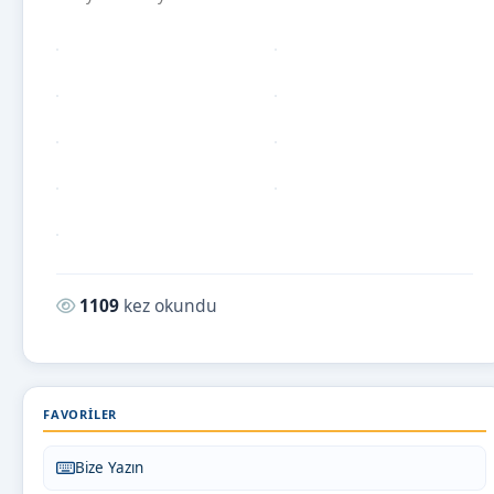
Okunma sayısı:
1109
kez okundu
FAVORILER
Bize Yazın