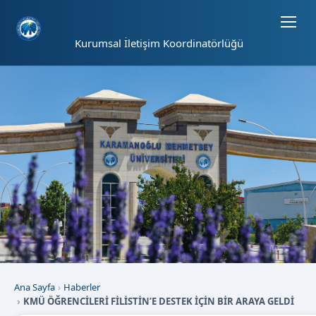
Sayfa kısayolları: Alt+1 Haberler, Alt+2 Etkinlikler, Alt+3 Duyurular b
Kurumsal İletişim Koordinatörlüğü
Ana Sayfa
Haberler
KMÜ ÖĞRENCİLERİ FİLİSTİN’E DESTEK İÇİN BİR ARAYA GELDİ