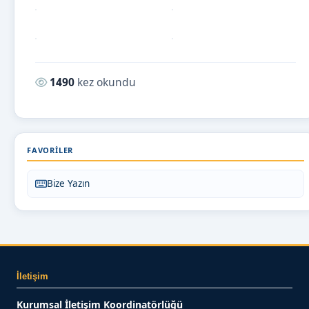
Okunma sayısı:
1490
kez okundu
FAVORILER
Bize Yazın
İletişim
Kurumsal İletişim Koordinatörlüğü