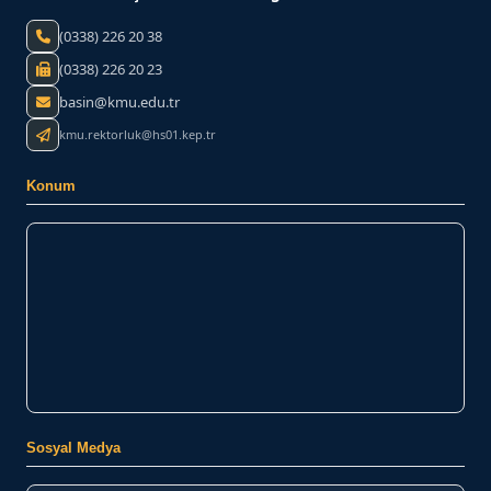
(0338) 226 20 38
(0338) 226 20 23
basin@kmu.edu.tr
kmu.rektorluk@hs01.kep.tr
Konum
Sosyal Medya