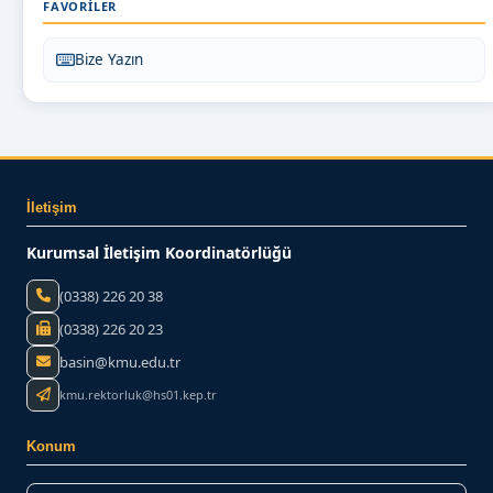
FAVORILER
Bize Yazın
İletişim
Kurumsal İletişim Koordinatörlüğü
(0338) 226 20 38
(0338) 226 20 23
basin@kmu.edu.tr
kmu.rektorluk@hs01.kep.tr
Konum