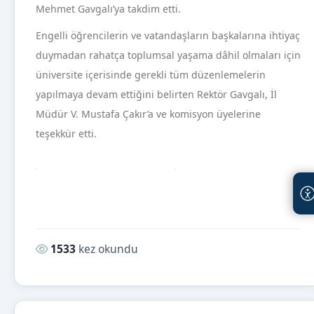
Mehmet Gavgalı’ya takdim etti.
Engelli öğrencilerin ve vatandaşların başkalarına ihtiyaç
duymadan rahatça toplumsal yaşama dâhil olmaları için
üniversite içerisinde gerekli tüm düzenlemelerin
yapılmaya devam ettiğini belirten Rektör Gavgalı, İl
Müdür V. Mustafa Çakır’a ve komisyon üyelerine
teşekkür etti.
Okunma sayısı:
1533
kez okundu