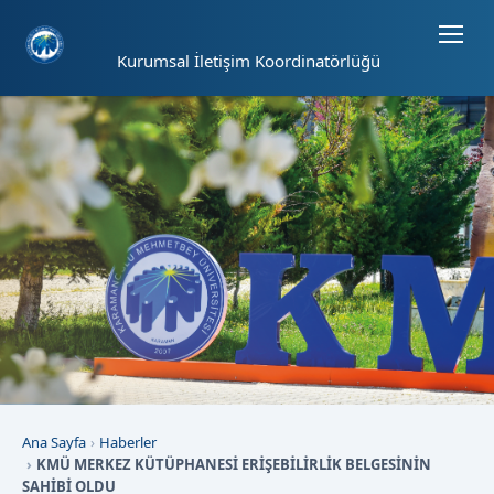
Sayfa kısayolları: Alt+1 Haberler, Alt+2 Etkinlikler, Alt+3 Duyurular b
Kurumsal İletişim Koordinatörlüğü
Ana Sayfa
Haberler
KMÜ MERKEZ KÜTÜPHANESİ ERİŞEBİLİRLİK BELGESİNİN
SAHİBİ OLDU