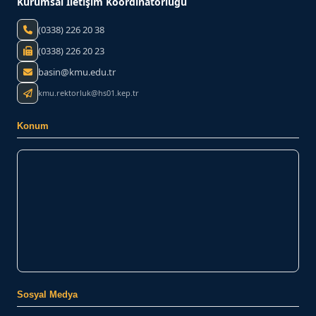
Kurumsal İletişim Koordinatörlüğü
(0338) 226 20 38
(0338) 226 20 23
basin@kmu.edu.tr
kmu.rektorluk@hs01.kep.tr
Konum
Sosyal Medya