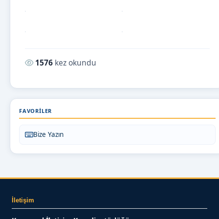
Okunma sayısı:
1576
kez okundu
FAVORILER
Bize Yazın
İletişim