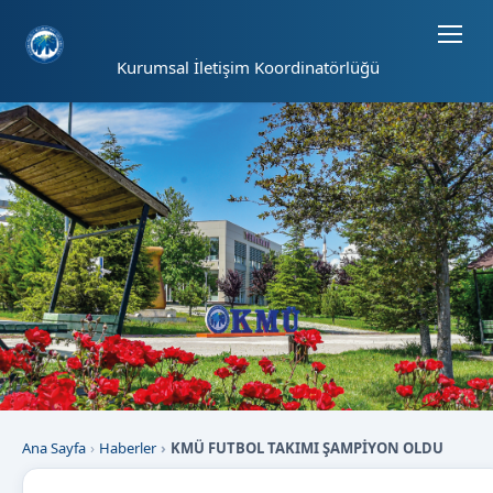
Sayfa kısayolları: Alt+1 Haberler, Alt+2 Etkinlikler, Alt+3 Duyurular b
Kurumsal İletişim Koordinatörlüğü
Ana Sayfa
Haberler
KMÜ FUTBOL TAKIMI ŞAMPİYON OLDU