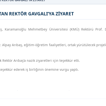
 REKTÖR GAVGALI’YA ZİYARET
TAN REKTÖR GAVGALI’YA ZİYARET
ıbaş, Karamanoğlu Mehmetbey Üniversitesi (KMÜ) Rektörü Prof.
r. Alpay Arıbaş, eğitim-öğretim faaliyetleri, ortak yürütülecek proje
ektör Arıbaş’a nazik ziyaretleri için teşekkür etti.
n teşekkür ederek iş birliğinin önemine vurgu yaptı.