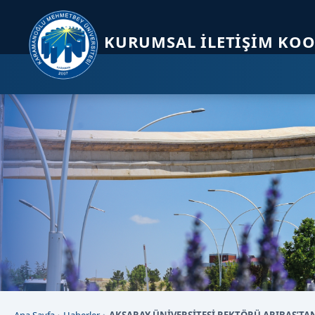
Sayfa kısayolları: Alt+1 Haberler, Alt+2 Etkinlikler, Alt+3 Duyurular b
KURUMSAL İLETIŞIM KO