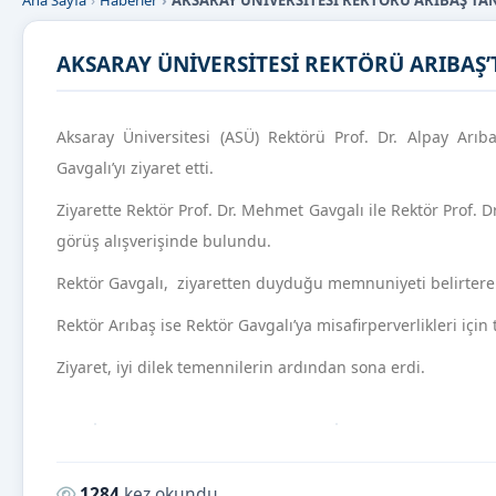
Ana Sayfa
Haberler
AKSARAY ÜNİVERSİTESİ REKTÖRÜ ARIBAŞ’TAN
AKSARAY ÜNİVERSİTESİ REKTÖRÜ ARIBAŞ’
Aksaray Üniversitesi (ASÜ) Rektörü Prof. Dr. Alpay Ar
Gavgalı’yı ziyaret etti.
Ziyarette Rektör Prof. Dr. Mehmet Gavgalı ile Rektör Prof. D
görüş alışverişinde bulundu.
Rektör Gavgalı, ziyaretten duyduğu memnuniyeti belirterek R
Rektör Arıbaş ise Rektör Gavgalı’ya misafirperverlikleri içi
Ziyaret, iyi dilek temennilerin ardından sona erdi.
Okunma sayısı:
1284
kez okundu