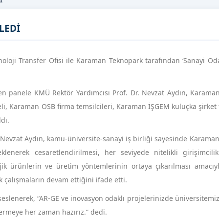
İ
LEDİ
oji Transfer Ofisi ile Karaman Teknopark tarafından ‘Sanayi Odak
en panele KMÜ Rektör Yardımcısı Prof. Dr. Nevzat Aydın, Karama
i, Karaman OSB firma temsilcileri, Karaman İŞGEM kuluçka şirket t
dı.
 Nevzat Aydın, kamu-üniversite-sanayi iş birliği sayesinde Karaman
eklenerek cesaretlendirilmesi, her seviyede nitelikli girişimcili
olojik ürünlerin ve üretim yöntemlerinin ortaya çıkarılması amac
k çalışmaların devam ettiğini ifade etti.
eslenerek, “AR-GE ve inovasyon odaklı projelerinizde üniversitemi
ermeye her zaman hazırız.” dedi.