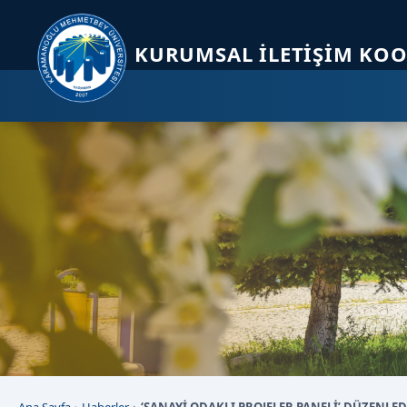
Sayfa kısayolları: Alt+1 Haberler, Alt+2 Etkinlikler, Alt+3 Duyurular b
KURUMSAL İLETIŞIM KO