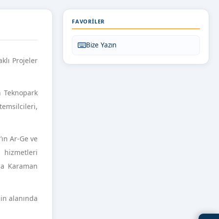
FAVORILER
Bize Yazın
lı Projeler
n Teknopark
emsilcileri,
’ın Ar-Ge ve
k hizmetleri
ıyla Karaman
zin alanında