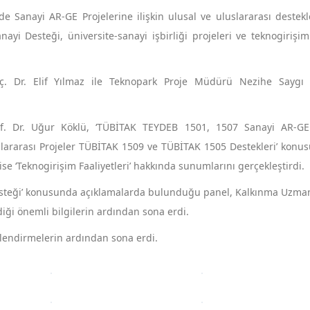
Sanayi AR-GE Projelerine ilişkin ulusal ve uluslararası destekl
yi Desteği, üniversite-sanayi işbirliği projeleri ve teknogirişim 
 Dr. Elif Yılmaz ile Teknopark Proje Müdürü Nezihe Saygı G
. Dr. Uğur Köklü, ‘TÜBİTAK TEYDEB 1501, 1507 Sanayi AR-GE 
slararası Projeler TÜBİTAK 1509 ve TÜBİTAK 1505 Destekleri’ konu
se ‘Teknogirişim Faaliyetleri’ hakkında sunumlarını gerçekleştirdi.
teği’ konusunda açıklamalarda bulunduğu panel, Kalkınma Uzmanı
iği önemli bilgilerin ardından sona erdi.
rlendirmelerin ardından sona erdi.