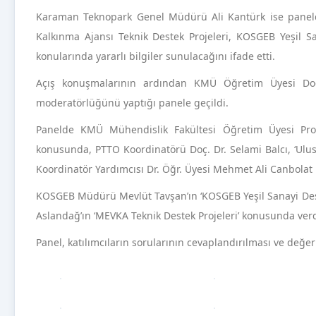
Karaman Teknopark Genel Müdürü Ali Kantürk ise panelde 
Kalkınma Ajansı Teknik Destek Projeleri, KOSGEB Yeşil Sana
konularında yararlı bilgiler sunulacağını ifade etti.
Açış konuşmalarının ardından KMÜ Öğretim Üyesi Doç.
moderatörlüğünü yaptığı panele geçildi.
Panelde KMÜ Mühendislik Fakültesi Öğretim Üyesi Prof
konusunda, PTTO Koordinatörü Doç. Dr. Selami Balcı, ‘Ulu
Koordinatör Yardımcısı Dr. Öğr. Üyesi Mehmet Ali Canbolat i
KOSGEB Müdürü Mevlüt Tavşan’ın ‘KOSGEB Yeşil Sanayi Des
Aslandağ’ın ‘MEVKA Teknik Destek Projeleri’ konusunda verd
Panel, katılımcıların sorularının cevaplandırılması ve değe