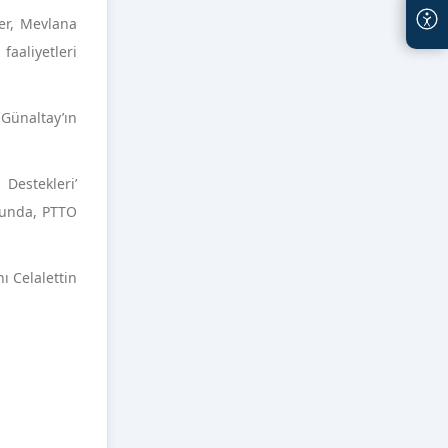
er, Mevlana
faaliyetleri
ünaltay’ın
Destekleri’
sunda, PTTO
 Celalettin