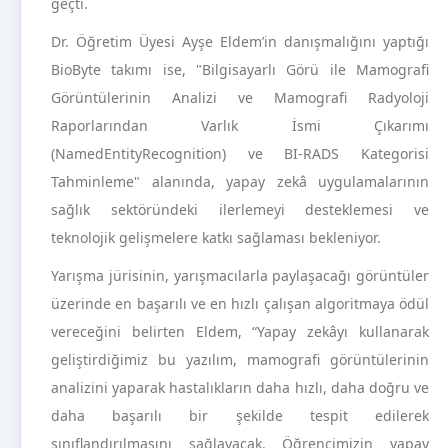
geçti.
Dr. Öğretim Üyesi Ayşe Eldem’in danışmalığını yaptığı
BioByte takımı ise, "Bilgisayarlı Görü ile Mamografi
Görüntülerinin Analizi ve Mamografi Radyoloji
Raporlarından Varlık İsmi Çıkarımı
(NamedEntityRecognition) ve BI-RADS Kategorisi
Tahminleme" alanında, yapay zekâ uygulamalarının
sağlık sektöründeki ilerlemeyi desteklemesi ve
teknolojik gelişmelere katkı sağlaması bekleniyor.
Yarışma jürisinin, yarışmacılarla paylaşacağı görüntüler
üzerinde en başarılı ve en hızlı çalışan algoritmaya ödül
vereceğini belirten Eldem, “Yapay zekâyı kullanarak
geliştirdiğimiz bu yazılım, mamografi görüntülerinin
analizini yaparak hastalıkların daha hızlı, daha doğru ve
daha başarılı bir şekilde tespit edilerek
sınıflandırılmasını sağlayacak. Öğrencimizin yapay