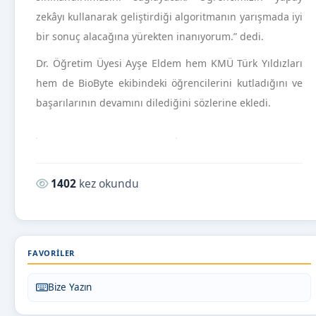
zekâyı kullanarak geliştirdiği algoritmanın yarışmada iyi
bir sonuç alacağına yürekten inanıyorum.” dedi.
Dr. Öğretim Üyesi Ayşe Eldem hem KMÜ Türk Yıldızları
hem de BioByte ekibindeki öğrencilerini kutladığını ve
başarılarının devamını dilediğini sözlerine ekledi.
Okunma sayısı:
1402
kez okundu
FAVORILER
Bize Yazın