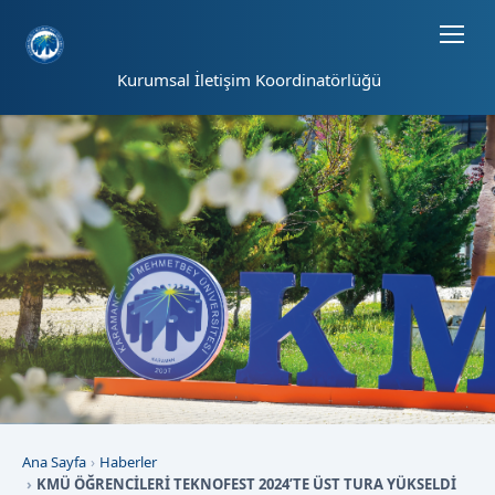
Sayfa kısayolları: Alt+1 Haberler, Alt+2 Etkinlikler, Alt+3 Duyurular b
Kurumsal İletişim Koordinatörlüğü
Ana Sayfa
Haberler
KMÜ ÖĞRENCİLERİ TEKNOFEST 2024’TE ÜST TURA YÜKSELDİ