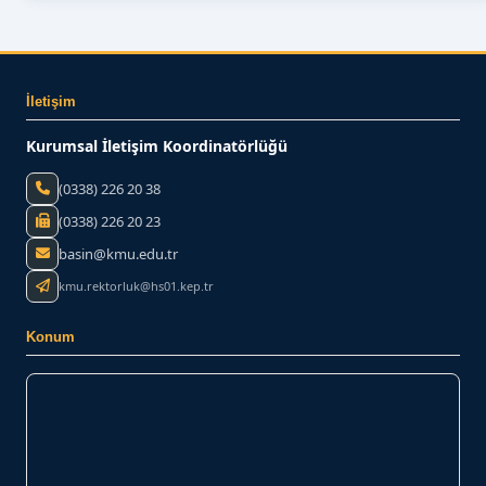
İletişim
Kurumsal İletişim Koordinatörlüğü
(0338) 226 20 38
(0338) 226 20 23
basin@kmu.edu.tr
kmu.rektorluk@hs01.kep.tr
Konum