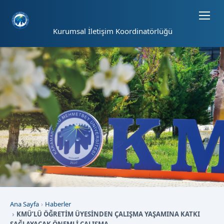
Sayfa kısayolları: Alt+1 Haberler, Alt+2 Etkinlikler, Alt+3 Duyurular b
Kurumsal İletişim Koordinatörlüğü
Ana Sayfa
Haberler
KMÜ’LÜ ÖĞRETİM ÜYESİNDEN ÇALIŞMA YAŞAMINA KATKI