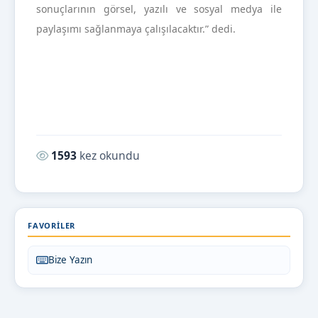
sonuçlarının görsel, yazılı ve sosyal medya ile
paylaşımı sağlanmaya çalışılacaktır.” dedi.
Okunma sayısı:
1593
kez okundu
FAVORILER
Bize Yazın