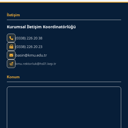
İletişim
Kurumsal İletişim Koordinatörlüğü
(0338) 226 20 38
(0338) 226 20 23
basin@kmu.edu.tr
kmu.rektorluk@hs01.kep.tr
Konum