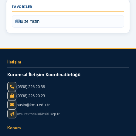
FAVORILER
Bize Yazın
İletişim
Kurumsal İletişim Koordinatörlüğü
(0338) 226 20 38
(0338) 226 20 23
basin@kmu.edu.tr
kmu.rektorluk@hs01.kep.tr
Konum