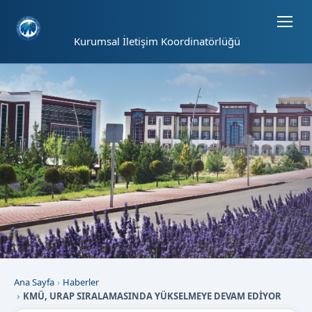
Sayfa kısayolları: Alt+1 Haberler, Alt+2 Etkinlikler, Alt+3 Duyurular b
Kurumsal İletişim Koordinatörlüğü
Ana Sayfa
Haberler
KMÜ, URAP SIRALAMASINDA YÜKSELMEYE DEVAM EDİYOR