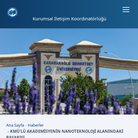
Sayfa kısayolları: Alt+1 Haberler, Alt+2 Etkinlikler, Alt+3 Duyurular b
Kurumsal İletişim Koordinatörlüğü
Ana Sayfa
Haberler
KMÜ’LÜ AKADEMİSYENİN NANOTEKNOLOJİ ALANINDAKİ
BAŞARISI