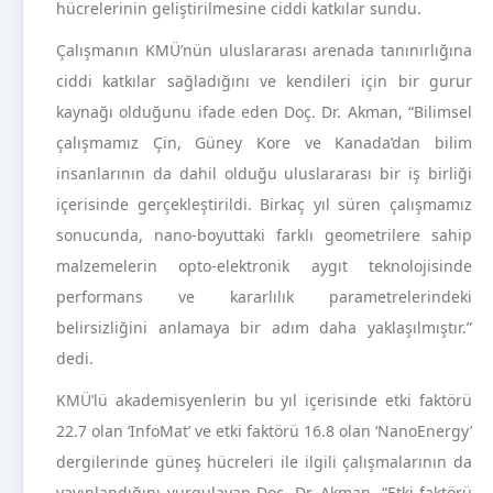
hücrelerinin geliştirilmesine ciddi katkılar sundu.
Çalışmanın KMÜ’nün uluslararası arenada tanınırlığına
ciddi katkılar sağladığını ve kendileri için bir gurur
kaynağı olduğunu ifade eden Doç. Dr. Akman, “Bilimsel
çalışmamız Çin, Güney Kore ve Kanada’dan bilim
insanlarının da dahil olduğu uluslararası bir iş birliği
içerisinde gerçekleştirildi. Birkaç yıl süren çalışmamız
sonucunda, nano-boyuttaki farklı geometrilere sahip
malzemelerin opto-elektronik aygıt teknolojisinde
performans ve kararlılık parametrelerindeki
belirsizliğini anlamaya bir adım daha yaklaşılmıştır.”
dedi.
KMÜ’lü akademisyenlerin bu yıl içerisinde etki faktörü
22.7 olan ‘InfoMat’ ve etki faktörü 16.8 olan ‘NanoEnergy’
dergilerinde güneş hücreleri ile ilgili çalışmalarının da
yayınlandığını vurgulayan Doç. Dr. Akman, “Etki faktörü