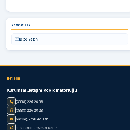
FAVORILER
Bize Yazın
İletişim
Kurumsal İletişim Koordinatörlüğü
(0338) 226 20 38
(0338) 226 20 23
basin@kmu.edu.tr
kmu.rektorluk@hs01.kep.tr