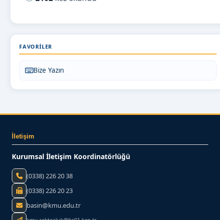
FAVORILER
Bize Yazın
İletişim
Kurumsal İletişim Koordinatörlüğü
(0338) 226 20 38
(0338) 226 20 23
basin@kmu.edu.tr
kmu.rektorluk@hs01.kep.tr