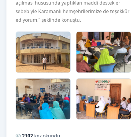
açılması hususunda yaptıkları maddi destekler
sebebiyle Karamanlı hemşehrilerimize de teşekkür
ediyorum.” şeklinde konuştu.
Okunma sayısı:
2102
kez okundu