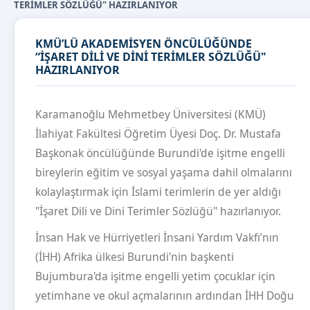
TERİMLER SÖZLÜĞÜ" HAZIRLANIYOR
KMÜ’LÜ AKADEMİSYEN ÖNCÜLÜĞÜNDE
“İŞARET DİLİ VE DİNİ TERİMLER SÖZLÜĞÜ"
HAZIRLANIYOR
Karamanoğlu Mehmetbey Üniversitesi (KMÜ)
İlahiyat Fakültesi Öğretim Üyesi Doç. Dr. Mustafa
Başkonak öncülüğünde Burundi'de işitme engelli
bireylerin eğitim ve sosyal yaşama dahil olmalarını
kolaylaştırmak için İslami terimlerin de yer aldığı
"İşaret Dili ve Dini Terimler Sözlüğü" hazırlanıyor.
İnsan Hak ve Hürriyetleri İnsani Yardım Vakfı’nın
(İHH) Afrika ülkesi Burundi'nin başkenti
Bujumbura'da işitme engelli yetim çocuklar için
yetimhane ve okul açmalarının ardından İHH Doğu