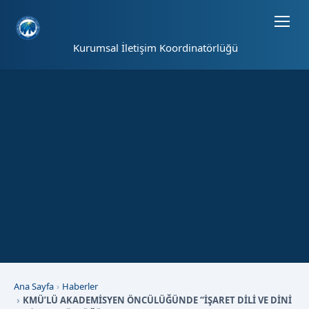
Sayfa kısayolları: Alt+1 Haberler, Alt+2 Etkinlikler, Alt+3 Duyurular b
Kurumsal İletişim Koordinatörlüğü
Ana Sayfa
Haberler
KMÜ’LÜ AKADEMİSYEN ÖNCÜLÜĞÜNDE “İŞARET DİLİ VE DİNİ