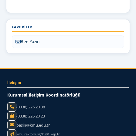
FAVORILER
Bize Yazın
İletişim
Kurumsal İletişim Koordinatörlüğü
(0338) 226 20 38
(0338) 226 20 23
basin@kmu.edu.tr
kmu.rektorluk@hs01.kep.tr