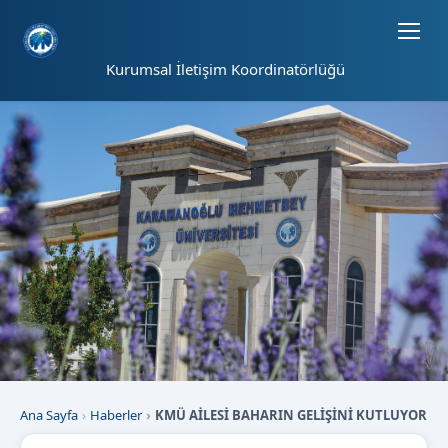
Sayfa kısayolları: Alt+1 Haberler, Alt+2 Etkinlikler, Alt+3 Duyurular b
Kurumsal İletişim Koordinatörlüğü
Ana Sayfa
Haberler
KMÜ AİLESİ BAHARIN GELİŞİNİ KUTLUYOR