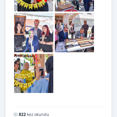
Okunma sayısı:
822
kez okundu