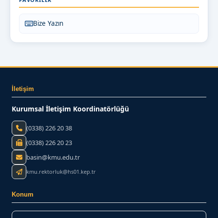
Bize Yazın
İletişim
Kurumsal İletişim Koordinatörlüğü
(0338) 226 20 38
(0338) 226 20 23
basin@kmu.edu.tr
kmu.rektorluk@hs01.kep.tr
Konum