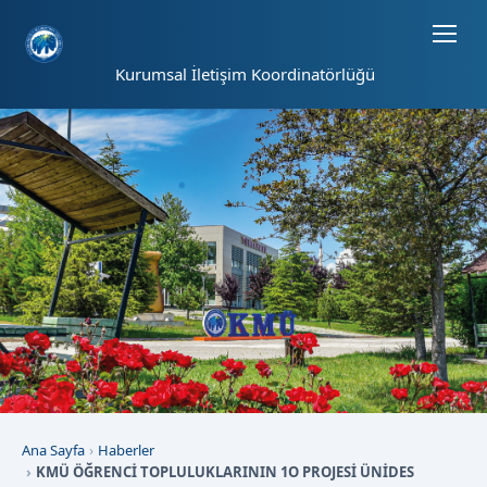
Sayfa kısayolları: Alt+1 Haberler, Alt+2 Etkinlikler, Alt+3 Duyurular b
Kurumsal İletişim Koordinatörlüğü
Ana Sayfa
Haberler
KMÜ ÖĞRENCİ TOPLULUKLARININ 1O PROJESİ ÜNİDES