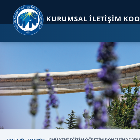
Sayfa kısayolları: Alt+1 Haberler, Alt+2 Etkinlikler, Alt+3 Duyurular b
KURUMSAL İLETIŞIM KO