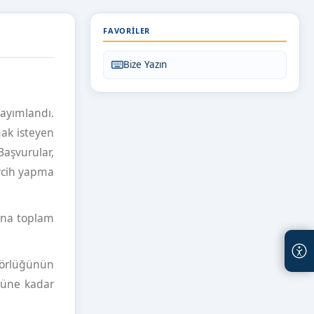
FAVORILER
Bize Yazın
yayımlandı.
ak isteyen
vurular,
ercih yapma
ına toplam
törlüğünün
nüne kadar