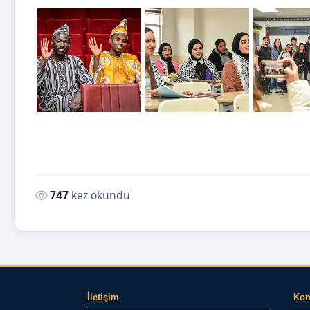
Okunma sayısı:
747
kez okundu
İletişim
Ko