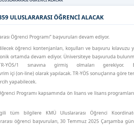
 ULUSLARARASI ÖĞRENCİ ALACAK
359 ULUSLARARASI ÖĞRENCİ ALACAK
rası Öğrenci Programı” başvuruları devam ediyor.
ilecek öğrenci kontenjanları, koşulları ve başvuru kılavuzu 
tronik ortamda devam ediyor. Üniversiteye başvuruda bulunm
ÖS/1 sınavına girmiş olmaları gerekiyor. Baş
rim içi (on-line) olarak yapılacak. TR-YÖS sonuçlarına göre t
ercih yapabilecek.
Öğrenci Programı kapsamında ön lisans ve lisans programlar
ilgili tüm bilgilere KMÜ Uluslararası Öğrenci Koordina
slararası öğrenci başvuruları, 30 Temmuz 2025 Çarşamba gü