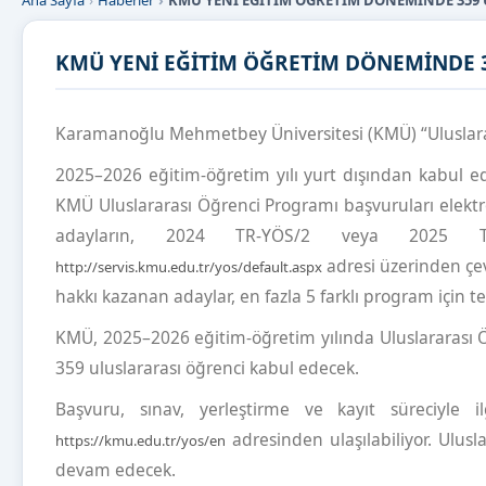
Ana Sayfa
Haberler
KMÜ YENİ EĞİTİM ÖĞRETİM DÖNEMİNDE 359
KMÜ YENİ EĞİTİM ÖĞRETİM DÖNEMİNDE 
Karamanoğlu Mehmetbey Üniversitesi (KMÜ) “Uluslara
2025–2026 eğitim-öğretim yılı yurt dışından kabul ed
KMÜ Uluslararası Öğrenci Programı başvuruları elek
adayların, 2024 TR-YÖS/2 veya 2025 TR-Y
adresi üzerinden çev
http://servis.kmu.edu.tr/yos/default.aspx
hakkı kazanan adaylar, en fazla 5 farklı program için t
KMÜ, 2025–2026 eğitim-öğretim yılında Uluslararası 
359 uluslararası öğrenci kabul edecek.
Başvuru, sınav, yerleştirme ve kayıt süreciyle 
adresinden ulaşılabiliyor. Ulu
https://kmu.edu.tr/yos/en
devam edecek.