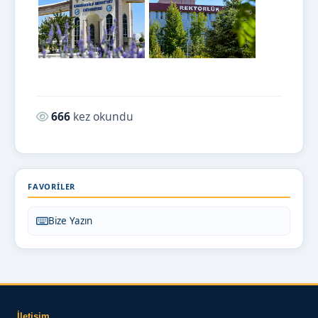
Okunma sayısı:
666
kez okundu
FAVORILER
Bize Yazın
İletişim