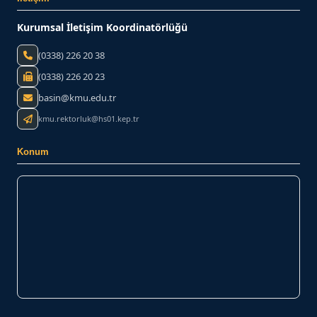
Kurumsal İletişim Koordinatörlüğü
(0338) 226 20 38
(0338) 226 20 23
basin@kmu.edu.tr
kmu.rektorluk@hs01.kep.tr
Konum