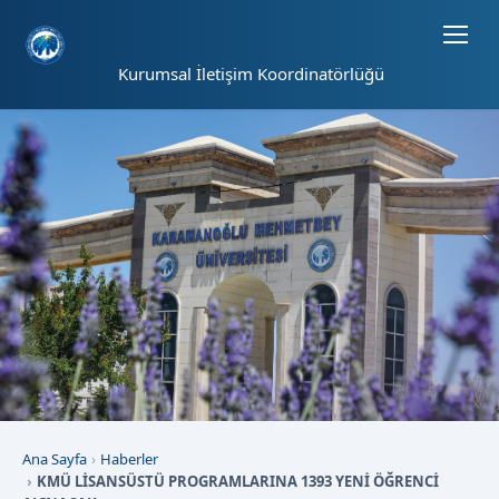
Sayfa kısayolları: Alt+1 Haberler, Alt+2 Etkinlikler, Alt+3 Duyurular b
Kurumsal İletişim Koordinatörlüğü
Ana Sayfa
Haberler
KMÜ LİSANSÜSTÜ PROGRAMLARINA 1393 YENİ ÖĞRENCİ