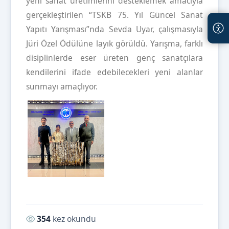
yeni sanat üretimlerini desteklemek amacıyla
gerçekleştirilen “TSKB 75. Yıl Güncel Sanat
Yapıtı Yarışması”nda Sevda Uyar, çalışmasıyla
Jüri Özel Ödülüne layık görüldü. Yarışma, farklı
disiplinlerde eser üreten genç sanatçılara
kendilerini ifade edebilecekleri yeni alanlar
sunmayı amaçlıyor.
Okunma sayısı:
354
kez okundu