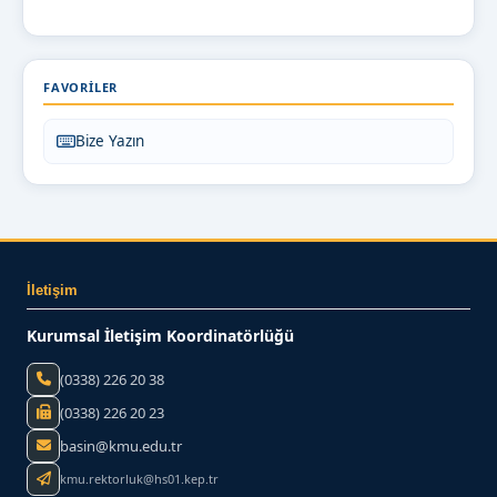
FAVORILER
Bize Yazın
İletişim
Kurumsal İletişim Koordinatörlüğü
(0338) 226 20 38
(0338) 226 20 23
basin@kmu.edu.tr
kmu.rektorluk@hs01.kep.tr