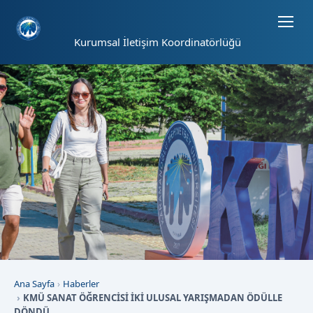
Sayfa kısayolları: Alt+1 Haberler, Alt+2 Etkinlikler, Alt+3 Duyurular b
Kurumsal İletişim Koordinatörlüğü
Ana Sayfa
Haberler
KMÜ SANAT ÖĞRENCİSİ İKİ ULUSAL YARIŞMADAN ÖDÜLLE
DÖNDÜ