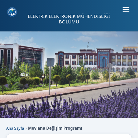
Sayfa kısayolları: Alt+1 Haberler, Alt+2 Etkinlikler, Alt+3 Duyurular b
ELEKTRİK ELEKTRONİK MÜHENDİSLİĞİ
BÖLÜMÜ
Ana Sayfa
Mevlana Değişim Programı