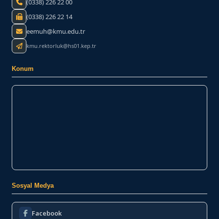
(0338) 226 22 00
(0338) 226 22 14
eemuh@kmu.edu.tr
kmu.rektorluk@hs01.kep.tr
Konum
Sosyal Medya
Facebook