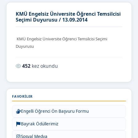
KMÜ Engelsiz Üniversite Öğrenci Temsilcisi
Seçimi Duyurusu / 13.09.2014
KMÜ Engelsiz Üniversite Öğrenci Temsilcisi Seçimi
Duyurusu
Okunma sayısı:
452
kez okundu
FAVORILER
Engelli Öğrenci Ön Başvuru Formu
Bayrak Ödüllerimiz
Sosyal Medya