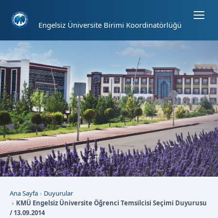
Sayfa kısayolları: Alt+1 Haberler, Alt+2 Etkinlikler, Alt+3 Duyurular b
Engelsiz Üniversite Birimi Koordinatörlüğü
Ana Sayfa
Duyurular
KMÜ Engelsiz Üniversite Öğrenci Temsilcisi Seçimi Duyurusu
/ 13.09.2014