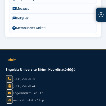
Mevzuat
Belgeler
Memnuniyet Anketi
İletişim
Engelsiz Üniversite Birimi Koordinatörlüğü
(0338) 226 20 00
(0338) 226 20 74
engelsiz@kmu.edu.tr
kmu.rektorluk@hs01.kep.tr