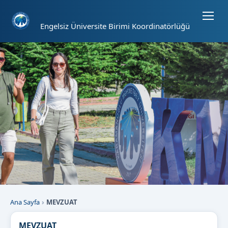
Sayfa kısayolları: Alt+1 Haberler, Alt+2 Etkinlikler, Alt+3 Duyurular b
Engelsiz Üniversite Birimi Koordinatörlüğü
Ana Sayfa
MEVZUAT
MEVZUAT