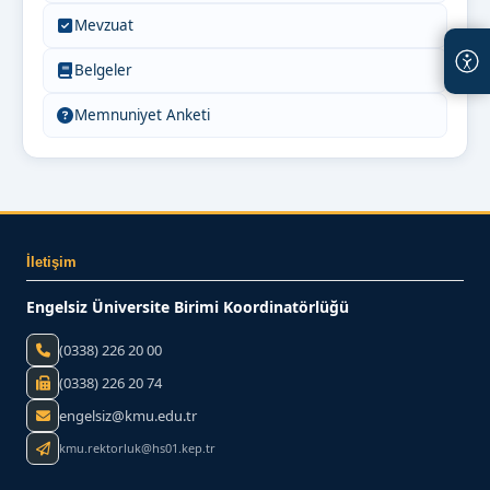
Mevzuat
Belgeler
Memnuniyet Anketi
İletişim
Engelsiz Üniversite Birimi Koordinatörlüğü
(0338) 226 20 00
(0338) 226 20 74
engelsiz@kmu.edu.tr
kmu.rektorluk@hs01.kep.tr