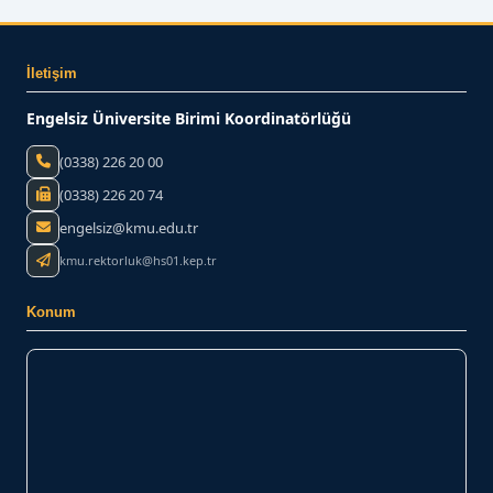
İletişim
Engelsiz Üniversite Birimi Koordinatörlüğü
(0338) 226 20 00
(0338) 226 20 74
engelsiz@kmu.edu.tr
kmu.rektorluk@hs01.kep.tr
Konum