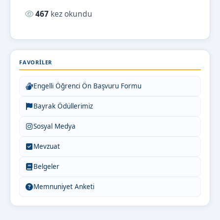
Okunma sayısı:
467
kez okundu
FAVORILER
Engelli Öğrenci Ön Başvuru Formu
Bayrak Ödüllerimiz
Sosyal Medya
Mevzuat
Belgeler
Memnuniyet Anketi