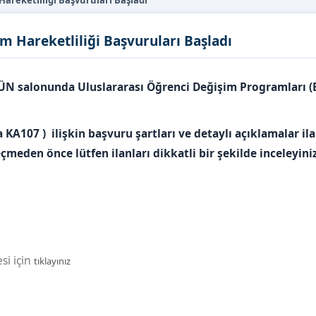
reketliliği Başvuruları Başladı
 Hareketliliği Başvuruları Başladı
ÜN salonunda Uluslararası Öğrenci Değişim Programları 
KA107 ) ilişkin başvuru şartları ve detaylı açıklamalar il
eden önce lütfen ilanları dikkatli bir şekilde inceleyiniz
si için
tıklayınız