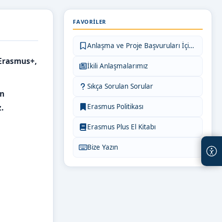
FAVORILER
Anlaşma ve Proje Başvuruları İçin Bilgiler
(Erasmus+,
İkili Anlaşmalarımız
Sıkça Sorulan Sorular
an
.
Erasmus Politikası
Erasmus Plus El Kitabı
Bize Yazın