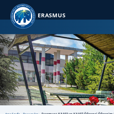
Sayfa kısayolları: Alt+1 Haberler, Alt+2 Etkinlikler, Alt+3 Duyurular b
ERASMUS