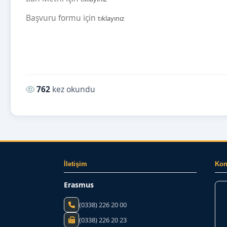
Başvuru formu için
tıklayınız
Okunma sayısı:
762
kez okundu
İletişim
Ko
Erasmus
(0338) 226 20 00
(0338) 226 20 23