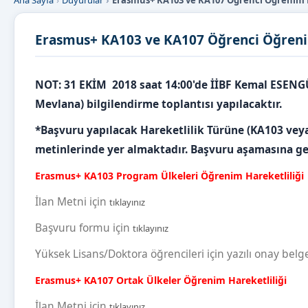
Ana Sayfa
Duyurular
Erasmus+ KA103 ve KA107 Öğrenci Öğrenim Ha
Erasmus+ KA103 ve KA107 Öğrenci Öğrenim
NOT: 31 EKİM 2018 saat 14:00'de İİBF Kemal ESENG
Mevlana) bilgilendirme toplantısı yapılacaktır.
*Başvuru yapılacak Hareketlilik Türüne (KA103 veya 
metinlerinde yer almaktadır. Başvuru aşamasına geçm
Erasmus+ KA103 Program Ülkeleri Öğrenim Hareketliliği
İlan Metni için
tıklayınız
Başvuru formu için
tıklayınız
Yüksek Lisans/Doktora öğrencileri için yazılı onay belge
Erasmus+ KA107 Ortak Ülkeler Öğrenim Hareketliliği
İlan Metni için
tıklayınız