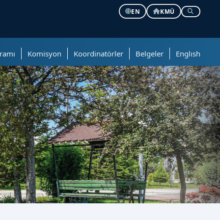
EN
KMÜ
ramı
Komisyon
Koordinatörler
Belgeler
Englısh