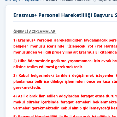
Ana Sayfa
Duyurular
Erasmus+ Personel Hareketliliği Başvuru So
Erasmus+ Personel Hareketliliği Başvuru 
ÖNEMLİ AÇIKLAMALAR
1) Erasmus+ Personel Hareketliliğiden faydalanacak pers
belgeler menüsü içerisinde "İzlenecek Yol (Yol Haritas
menüsünden ve ilgili proje yılına ait Erasmus El kitabından
2) Hibe ödemesinde gecikme yaşanmaması için evrakları
ofisine teslim edilmesi gerekmektedir.
3) Kabul belgesindeki tarihleri değiştirmek isteyenler 
planlaması belli ise dilekçe işleminden önce en kısa sü
gerekmektedir.
4) Asil olarak ilan edilen adaylardan feragat etme dur
makul süreler içerisinde feragat etmeleri beklenmekte
vermeleri gerekmektedir.
Kabul alınıp gidilemeyeceği kes
5) Personel Hareketliliği ile ilgili danışmak istediğiniz