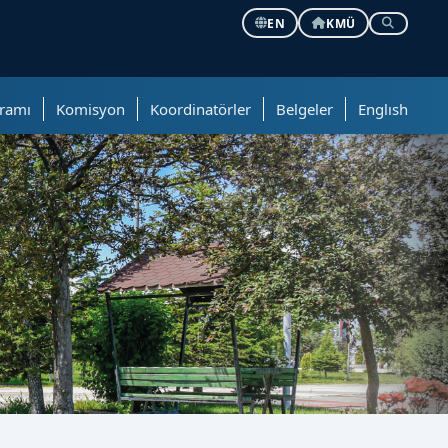
EN
KMÜ
ramı
Komisyon
Koordinatörler
Belgeler
Englısh