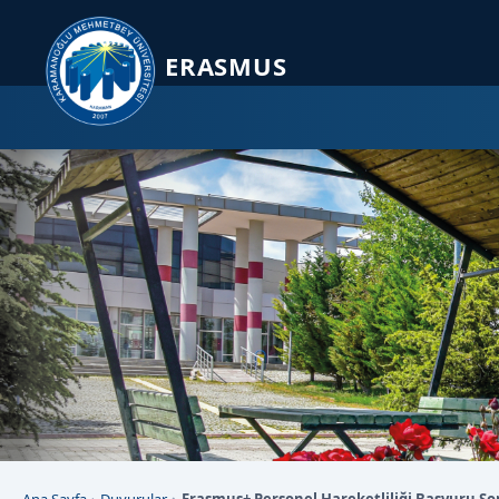
Sayfa kısayolları: Alt+1 Haberler, Alt+2 Etkinlikler, Alt+3 Duyurular b
ERASMUS