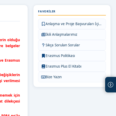
FAVORILER
Anlaşma ve Proje Başvuruları İçin Bilgiler
İkili Anlaşmalarımız
erin olduğu
Sıkça Sorulan Sorular
re belgeler
Erasmus Politikası
 ve Erasmus
Erasmus Plus El Kitabı
eğişiklerin
Bize Yazın
i verilmesi
tmemek için
t dilekçesi
a 5084 no'lu