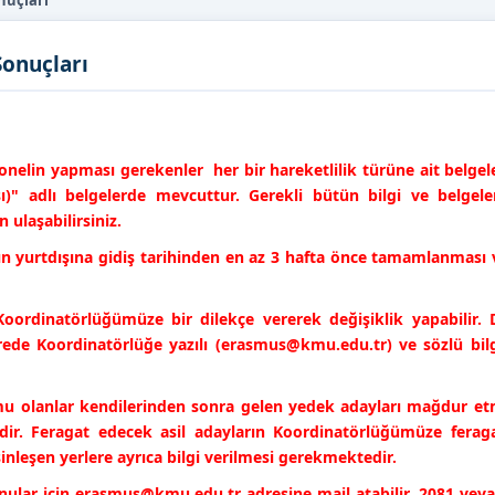
nuçları
Sonuçları
onelin yapması gerekenler her bir hareketlilik türüne ait belgel
ı)" adlı belgelerde mevcuttur. Gerekli bütün bilgi ve belgele
 ulaşabilirsiniz.
n yurtdışına gidiş tarihinden en az 3 hafta önce tamamlanması
Koordinatörlüğümüze bir dilekçe vererek değişiklik yapabilir. D
rede Koordinatörlüğe yazılı (erasmus@kmu.edu.tr) ve sözlü bilg
umu olanlar kendilerinden sonra gelen yedek adayları mağdur e
dir. Feragat edecek asil adayların Koordinatörlüğümüze feraga
inleşen yerlere ayrıca bilgi verilmesi gerekmektedir.
 konular için erasmus@kmu.edu.tr adresine mail atabilir, 2081 vey