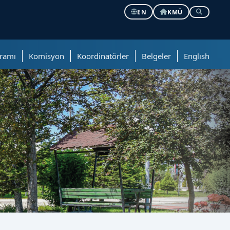
EN
KMÜ
ramı
Komisyon
Koordinatörler
Belgeler
Englısh