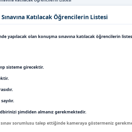
avına Katılacak Öğrencilerin Listesi
ınavına Katılacak Öğrencilerin Listesi
sinde yapılacak olan konuşma sınavına katılacak öğrencilerin listes
yıp sisteme girecektir.
odasında bekleyecektir.
resi 5-10 dakika arasıdır.
 öğrenci başarısız sayılır.
 ile ilgili tedbirinizi şimdiden almanız gerekme
 ve sınav sorumlusu talep ettiğinde kameraya göstermeniz ger