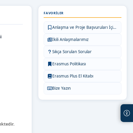
FAVORILER
Anlaşma ve Proje Başvuruları İçin Bilgiler
i
İkili Anlaşmalarımız
Sıkça Sorulan Sorular
Erasmus Politikası
Erasmus Plus El Kitabı
Bize Yazın
ktedir.
ekmektedir.