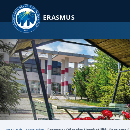
Sayfa kısayolları: Alt+1 Haberler, Alt+2 Etkinlikler, Alt+3 Duyurular b
ERASMUS