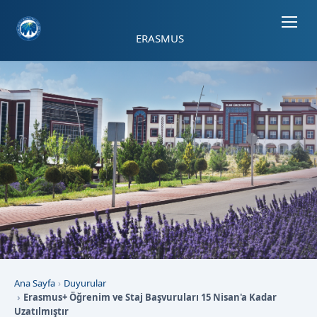
Sayfa kısayolları: Alt+1 Haberler, Alt+2 Etkinlikler, Alt+3 Duyurular b
ERASMUS
Ana Sayfa
Duyurular
Erasmus+ Öğrenim ve Staj Başvuruları 15 Nisan'a Kadar
Uzatılmıştır