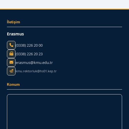
İletişim
Erasmus
(0338) 226 20 00
(0338) 226 20 23
erasmus@kmu.edu.tr
kmu.rektorluk@hs01.kep.tr
Konum