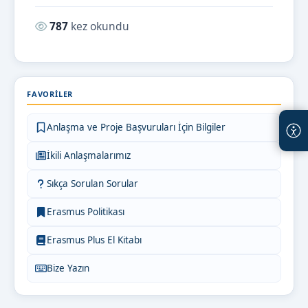
Okunma sayısı:
787
kez okundu
FAVORILER
Anlaşma ve Proje Başvuruları İçin Bilgiler
İkili Anlaşmalarımız
Sıkça Sorulan Sorular
Erasmus Politikası
Erasmus Plus El Kitabı
Bize Yazın