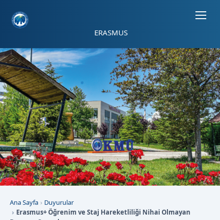
Sayfa kısayolları: Alt+1 Haberler, Alt+2 Etkinlikler, Alt+3 Duyurular b
ERASMUS
Ana Sayfa
Duyurular
Erasmus+ Öğrenim ve Staj Hareketliliği Nihai Olmayan