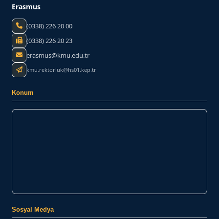
Erasmus
(0338) 226 20 00
(0338) 226 20 23
erasmus@kmu.edu.tr
kmu.rektorluk@hs01.kep.tr
Konum
Sosyal Medya