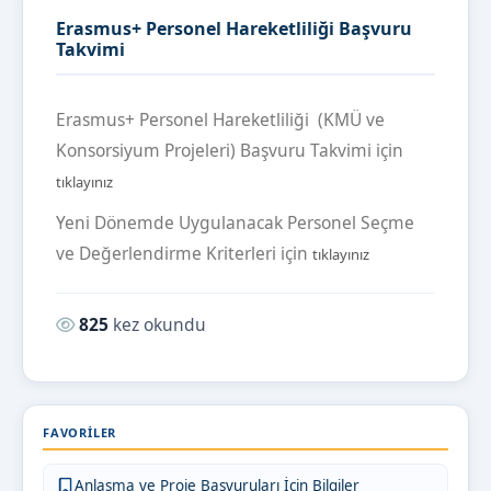
Erasmus+ Personel Hareketliliği Başvuru
Takvimi
Erasmus+ Personel Hareketliliği (KMÜ ve
Konsorsiyum Projeleri) Başvuru Takvimi için
tıklayınız
Yeni Dönemde Uygulanacak Personel Seçme
ve Değerlendirme Kriterleri için
tıklayınız
Okunma sayısı:
825
kez okundu
FAVORILER
Anlaşma ve Proje Başvuruları İçin Bilgiler