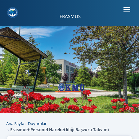
Sayfa kısayolları: Alt+1 Haberler, Alt+2 Etkinlikler, Alt+3 Duyurular b
ERASMUS
Ana Sayfa
Duyurular
Erasmus+ Personel Hareketliliği Başvuru Takvimi