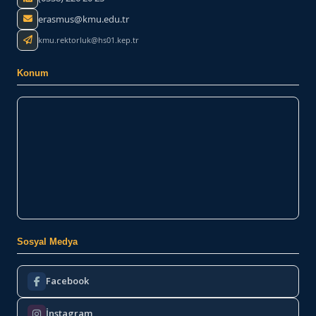
erasmus@kmu.edu.tr
kmu.rektorluk@hs01.kep.tr
Konum
Sosyal Medya
Facebook
İnstagram