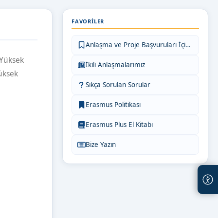
FAVORILER
Anlaşma ve Proje Başvuruları İçin Bilgiler
 Yüksek
İkili Anlaşmalarımız
üksek
Sıkça Sorulan Sorular
Erasmus Politikası
Erasmus Plus El Kitabı
Bize Yazın