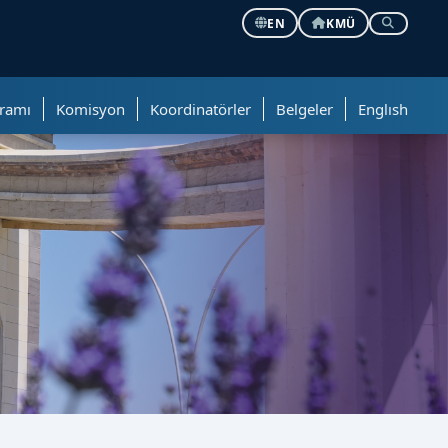
EN
KMÜ
ramı
Komisyon
Koordinatörler
Belgeler
Englısh