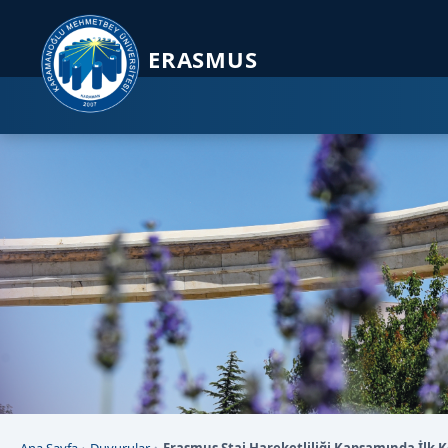
Sayfa kısayolları: Alt+1 Haberler, Alt+2 Etkinlikler, Alt+3 Duyurular b
ERASMUS