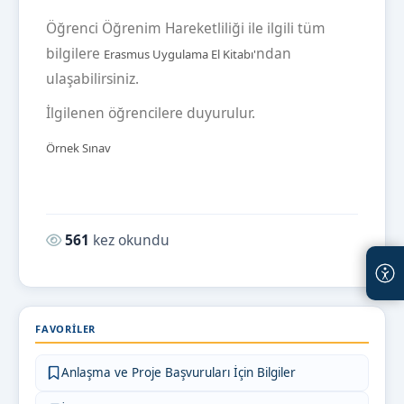
Öğrenci Öğrenim Hareketliliği ile ilgili tüm
bilgilere
ndan
Erasmus Uygulama El Kitabı'
ulaşabilirsiniz.
İlgilenen öğrencilere duyurulur.
Örnek Sınav
Okunma sayısı:
561
kez okundu
FAVORILER
Anlaşma ve Proje Başvuruları İçin Bilgiler