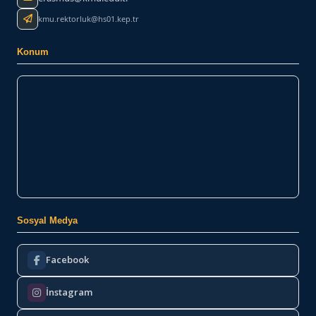
kmu.rektorluk@hs01.kep.tr
Konum
Sosyal Medya
Facebook
İnstagram