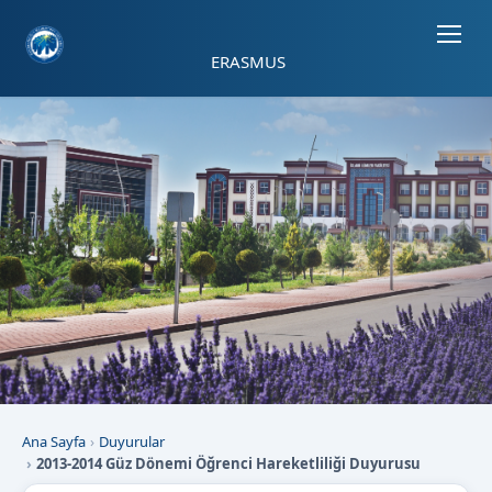
Sayfa kısayolları: Alt+1 Haberler, Alt+2 Etkinlikler, Alt+3 Duyurular b
ERASMUS
Ana Sayfa
Duyurular
2013-2014 Güz Dönemi Öğrenci Hareketliliği Duyurusu