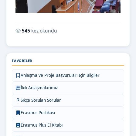
Okunma sayısı:
545
kez okundu
FAVORILER
Anlaşma ve Proje Başvuruları İçin Bilgiler
İkili Anlaşmalarımız
Sıkça Sorulan Sorular
Erasmus Politikası
Erasmus Plus El Kitabı