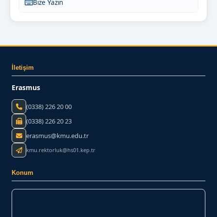
Bize Yazın
İletişim
Erasmus
(0338) 226 20 00
(0338) 226 20 23
erasmus@kmu.edu.tr
kmu.rektorluk@hs01.kep.tr
Konum