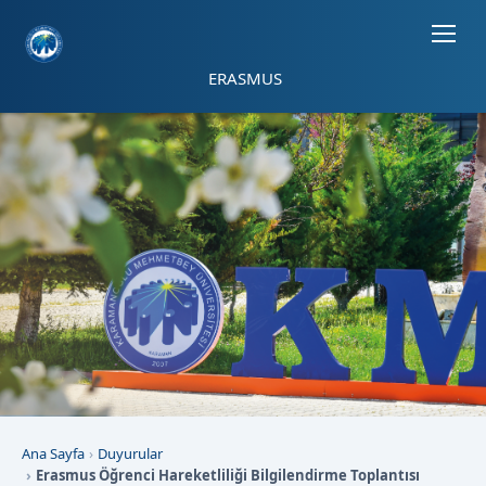
Sayfa kısayolları: Alt+1 Haberler, Alt+2 Etkinlikler, Alt+3 Duyurular b
ERASMUS
Ana Sayfa
Duyurular
Erasmus Öğrenci Hareketliliği Bilgilendirme Toplantısı