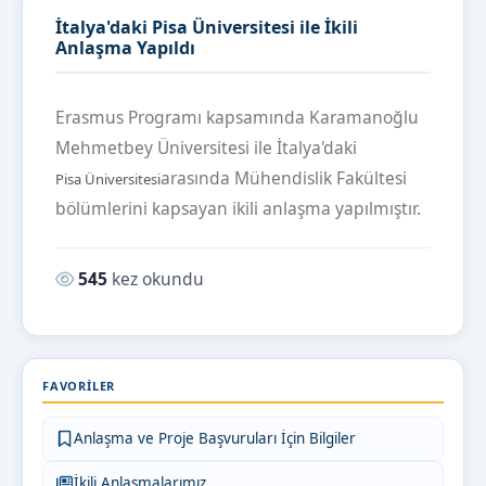
İtalya'daki Pisa Üniversitesi ile İkili
Anlaşma Yapıldı
Erasmus Programı kapsamında Karamanoğlu
Mehmetbey Üniversitesi ile İtalya'daki
arasında Mühendislik Fakültesi
Pisa Üniversitesi
bölümlerini kapsayan ikili anlaşma yapılmıştır.
Okunma sayısı:
545
kez okundu
FAVORILER
Anlaşma ve Proje Başvuruları İçin Bilgiler
İkili Anlaşmalarımız