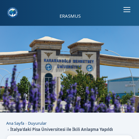
Sayfa kısayolları: Alt+1 Haberler, Alt+2 Etkinlikler, Alt+3 Duyurular b
ERASMUS
Ana Sayfa
Duyurular
İtalya'daki Pisa Üniversitesi ile İkili Anlaşma Yapıldı