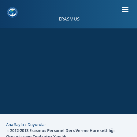
Sayfa kısayolları: Alt+1 Haberler, Alt+2 Etkinlikler, Alt+3 Duyurular b
ERASMUS
Ana Sayfa
Duyurular
2012-2013 Erasmus Personel Ders Verme Hareketliliği
Oryantasyon Toplantısı Yapıldı