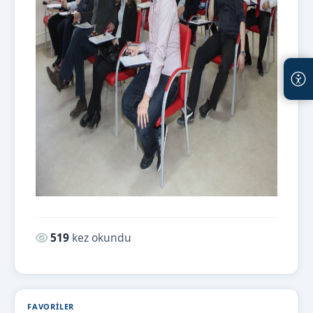
Okunma sayısı:
519
kez okundu
FAVORILER