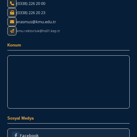
(0338) 226 20 00
(0338) 226 20 23
erasmus@kmu.edu.tr
kmu.rektorluk@hs01.kep.tr
Konum
Sosyal Medya
Facebook