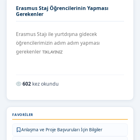
Erasmus Staj Öğrencilerinin Yapması
Gerekenler
Erasmus Stajı ile yurtdışına gidecek
öğrencilerimizin adım adım yapması
gerekenler
TIKLAYINIZ
Okunma sayısı:
602
kez okundu
FAVORILER
Anlaşma ve Proje Başvuruları İçin Bilgiler