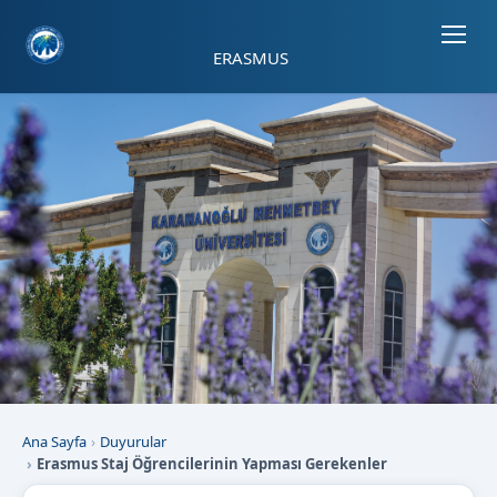
Sayfa kısayolları: Alt+1 Haberler, Alt+2 Etkinlikler, Alt+3 Duyurular b
ERASMUS
Ana Sayfa
Duyurular
Erasmus Staj Öğrencilerinin Yapması Gerekenler