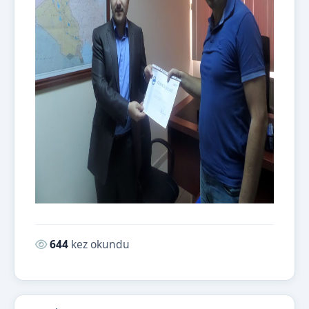
Okunma sayısı:
644
kez okundu