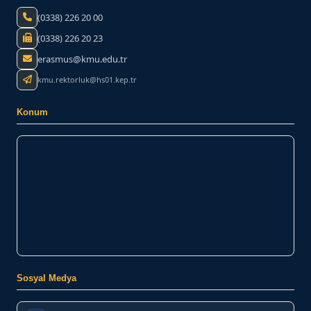
(0338) 226 20 00
(0338) 226 20 23
erasmus@kmu.edu.tr
kmu.rektorluk@hs01.kep.tr
Konum
Sosyal Medya