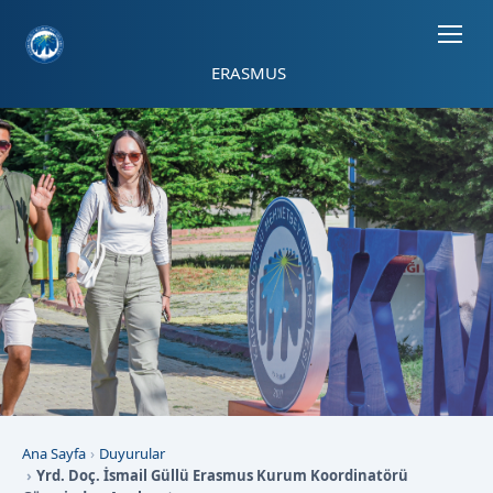
Sayfa kısayolları: Alt+1 Haberler, Alt+2 Etkinlikler, Alt+3 Duyurular b
ERASMUS
Ana Sayfa
Duyurular
Yrd. Doç. İsmail Güllü Erasmus Kurum Koordinatörü